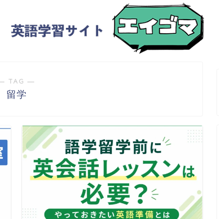
― TAG ―
留学