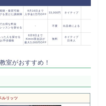
視聴・復習可能
8月16日まで
33,000円
ネイティブ
無料
グを受けた講師陣
入学金1万円OFF
でお得な料金
-
不要
出品者による
-
レッスンを探せる
8月9日まで
あった人を探せる
ネイティブ
Kimini英会話が
無料
無料
のお手頃価格
日本人
最大3,000円OFF
教室がおすすめ！
ベルリッツ