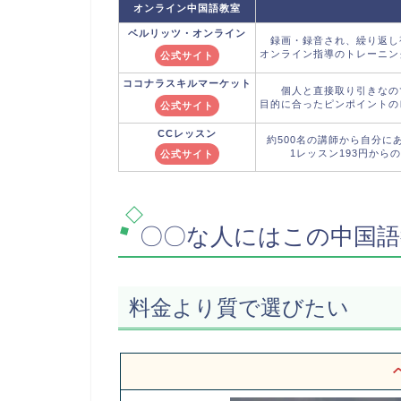
オンライン中国語教室
ベルリッツ
・オンライン
録画・録音され、繰り返し
オンライン指導のトレーニン
公式サイト
ココナラ
スキルマーケット
個人と直接取り引きなの
目的に合ったピンポイントの
公式サイト
CCレッスン
約500名の講師から自分に
1レッスン193円から
公式サイト
〇〇な人にはこの中国語
料金より質で選びたい