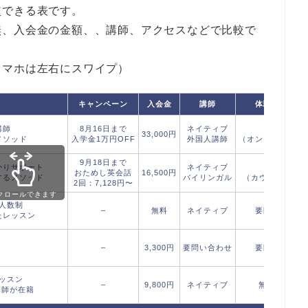
較できる表です。
無、入会金の金額、、講師、アクセスなどで比較で
スマホは左右にスワイプ）
キャンペーン
入会金
講師
体験レッスン
講師
8月16日まで
ネイティブ
無料
33,000円
メソッド
入学金1万円OFF
外国人講師
（オンライン体験
9月18日まで
かりサポート
ネイティブ
無料
おためし英会話
16,500円
するメソッド
バイリンガル
（カウンセリン
2回：7,128円〜
クロールできます
人数制
–
無料
ネイティブ
要問い合わせ
たレッスン
–
3,300円
要問い合わせ
要問い合わせ
ッスン
–
9,800円
ネイティブ
無料：60分
講師が在籍