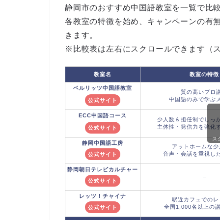
静岡市のおすすめ中国語教室を一覧で比
各教室の特徴を始め、キャンペーンの有
きます。
※比較表は左右にスクロールできます（
教室名
教室の特徴
ベルリッツ
中国語教室
質の高いプロ
中国語のみで学ぶ
公式サイト
ECC
中国語コース
少人数＆担任制でしっ
主体性・発信力を強化
公式サイト
ス
静岡中国語工房
アットホームな少
音声・会話を重視し
公式サイト
静岡朝日テレビカルチャー
–
公式サイト
レッツ！チャイナ
駅近カフェでのレ
全国1,000名以上の
公式サイト