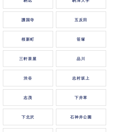
駒込
駒澤大学
護国寺
五反田
桜新町
笹塚
三軒茶屋
品川
渋谷
志村坂上
志茂
下井草
下北沢
石神井公園