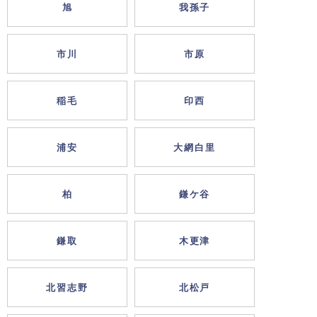
旭
我孫子
市川
市原
稲毛
印西
浦安
大網白里
柏
鎌ケ谷
鎌取
木更津
北習志野
北松戸