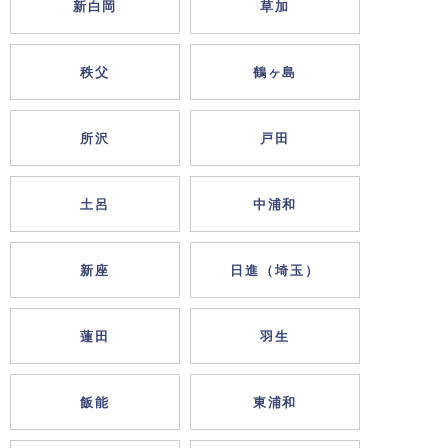
新白岡
草加
秩父
鶴ヶ島
所沢
戸田
土呂
中浦和
新座
日進（埼玉）
蓮田
羽生
飯能
東浦和