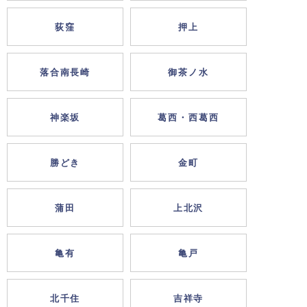
荻窪
押上
落合南長崎
御茶ノ水
神楽坂
葛西・西葛西
勝どき
金町
蒲田
上北沢
亀有
亀戸
北千住
吉祥寺