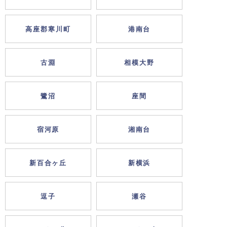
高座郡寒川町
港南台
古淵
相模大野
鷺沼
座間
宿河原
湘南台
新百合ヶ丘
新横浜
逗子
瀬谷