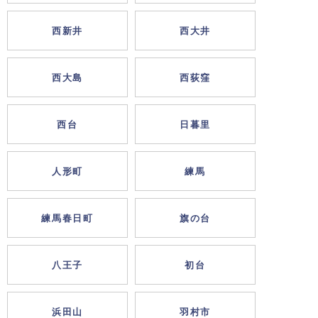
西新井
西大井
西大島
西荻窪
西台
日暮里
人形町
練馬
練馬春日町
旗の台
八王子
初台
浜田山
羽村市