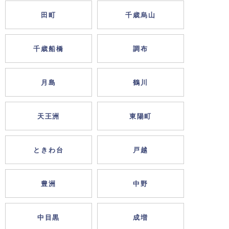
田町
千歳烏山
千歳船橋
調布
月島
鶴川
天王洲
東陽町
ときわ台
戸越
豊洲
中野
中目黒
成増