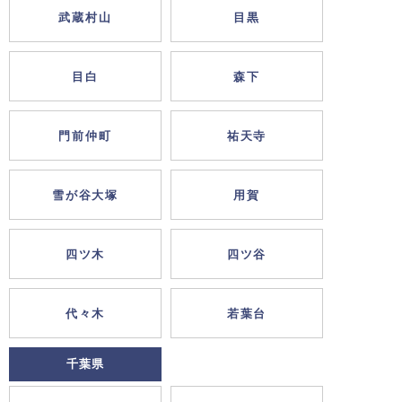
武蔵村山
目黒
目白
森下
門前仲町
祐天寺
雪が谷大塚
用賀
四ツ木
四ツ谷
代々木
若葉台
千葉県