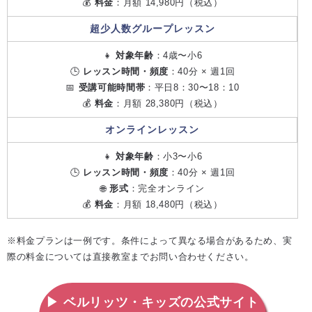
💰
料金
：月額 14,980円（税込）
超少人数グループレッスン
👧
対象年齢
：4歳〜小6
🕒
レッスン時間・頻度
：40分 × 週1回
📅
受講可能時間帯
：平日8：30〜18：10
💰
料金
：月額 28,380円（税込）
オンラインレッスン
👧
対象年齢
：小3〜小6
🕒
レッスン時間・頻度
：40分 × 週1回
🌐
形式
：完全オンライン
💰
料金
：月額 18,480円（税込）
※料金プランは一例です。条件によって異なる場合があるため、実
際の料金については直接教室までお問い合わせください。
▶ ベルリッツ・キッズの公式サイト