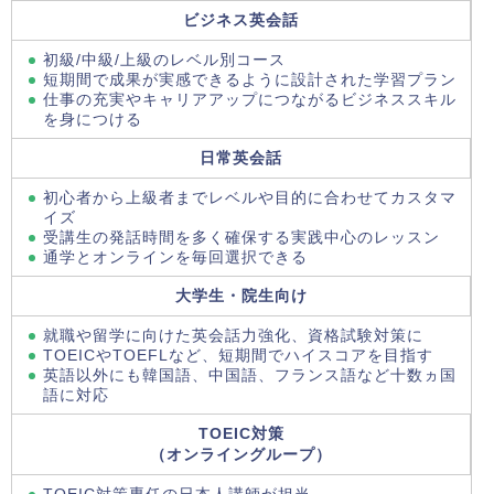
ビジネス英会話
初級/中級/上級のレベル別コース
短期間で成果が実感できるように設計された学習プラン
仕事の充実やキャリアアップにつながるビジネススキル
を身につける
日常英会話
初心者から上級者までレベルや目的に合わせてカスタマ
イズ
受講生の発話時間を多く確保する実践中心のレッスン
通学とオンラインを毎回選択できる
大学生・院生向け
就職や留学に向けた英会話力強化、資格試験対策に
TOEICやTOEFLなど、短期間でハイスコアを目指す
英語以外にも韓国語、中国語、フランス語など十数ヵ国
語に対応
TOEIC対策
（オンライングループ）
TOEIC対策専任の日本人講師が担当