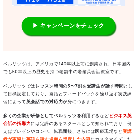
▶ キャンペーンをチェック
ベルリッツは、アメリカで140年以上前に創業され、日本国内
でも50年以上の歴史を持つ老舗中の老舗英会話教室です。
ベルリッツでは
レッスン時間の5〜7割を受講生が話す時間
とし
て目標設定しており、発話とフィードバックを繰り返す実践練
習によって
英会話での対応力
が身につきます。
多くの企業が研修としてベルリッツを利用
するなど
ビジネス英
会話の指導力
には定評のあるスクールとして知られており、例
えばプレゼンやコンペ、転職面接、さらには医療現場など
受講
者が実際に英語を話す場面を想定した内容
にカスタマイズした