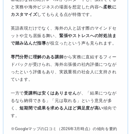
と実務や海外ビジネスの場面を想定した内容へ
柔軟に
カスタマイズ
してもらえる点が特徴です。
英語表現だけでなく、海外の人と話す際のマインドセ
ットや立ち居振る舞い、
緊張やストレスへの対処法ま
で踏み込んだ指導
が役立ったという声も見られます。
専門分野に理解のある講師
から実務に直結するフィー
ドバックが受けられ、海外出張後の社内評価につなが
ったという評価もあり、実践重視の社会人に支持され
ています。
一方で
受講料は安くはありません
が、「結果につなが
るなら納得できる」「元は取れる」という意見が多
く、
短期間で成果を求める人ほど満足度が高い
傾向で
す。
※Googleマップの口コミ（2026年3月時点）の傾向を要約