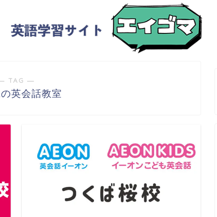
― TAG ―
県の英会話教室