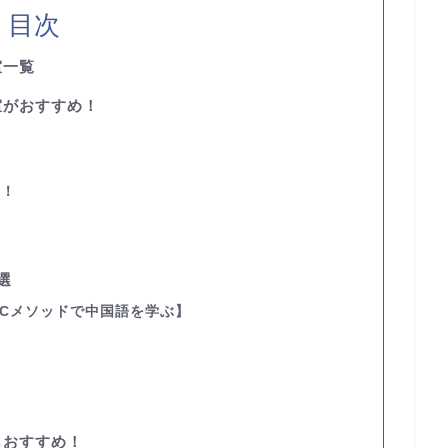
目次
室一覧
室がおすすめ！
い
い！
選
CCメソッドで中国語を学ぶ】
もおすすめ！