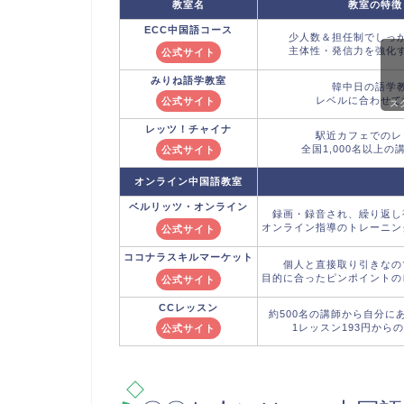
教室名
教室の特徴
ECC
中国語コース
少人数＆担任制でしっ
主体性・発信力を強化
公式サイト
みりね語学教室
韓中日の語学
レベルに合わせて
公式サイト
ス
レッツ！チャイナ
駅近カフェでのレ
全国1,000名以上の
公式サイト
オンライン中国語教室
ベルリッツ
・オンライン
録画・録音され、繰り返し
オンライン指導のトレーニン
公式サイト
ココナラ
スキルマーケット
個人と直接取り引きなの
目的に合ったピンポイントの
公式サイト
CCレッスン
約500名の講師から自分に
1レッスン193円から
公式サイト