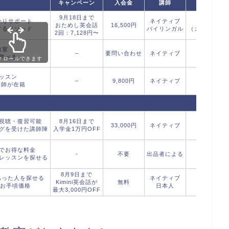
キャンペーン
入会金
講師
体験レッス
9月18日まで
かりサポート
ネイティブ
無料
おためし英会話
16,500円
するメソッド
バイリンガル
（カウンセリ
2回：7,128円〜
教室
–
要問い合わせ
ネイティブ
無料：30
学べる
クロールできます
ッスン
–
9,800円
ネイティブ
無料：60
講師が在籍
視聴・復習可能
8月16日まで
33,000円
ネイティブ
無料
グを受けた講師陣
入学金1万円OFF
でお得な料金
-
不要
出品者による
-
レッスンを探せる
8月9日まで
あった人を探せる
ネイティブ
Kimini英会話が
無料
無料
のお手頃価格
日本人
最大3,000円OFF