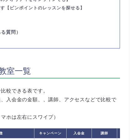
探す
【ピンポイントのレッスンを探せる】
】
ある質問）
教室一覧
で比較できる表です。
無、入会金の金額、、講師、アクセスなどで比較で
スマホは左右にスワイプ）
徴
キャンペーン
入会金
講師
体験レッ