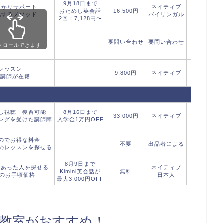
9月18日まで
っかりサポート
ネイティブ
無料
おためし英会話
16,500円
化するメソッド
バイリンガル
（カウンセ
2回：7,128円〜
-
要問い合わせ
要問い合わせ
要問い合
クロールできます
レッスン
–
9,800円
ネイティブ
無料：6
の講師が在籍
し視聴・復習可能
8月16日まで
33,000円
ネイティブ
無料
ングを受けた講師陣
入学金1万円OFF
のでお得な料金
-
不要
出品者による
-
のレッスンを探せる
8月9日まで
にあった人を探せる
ネイティブ
Kimini英会話が
無料
無料
らのお手頃価格
日本人
最大3,000円OFF
教室がおすすめ！