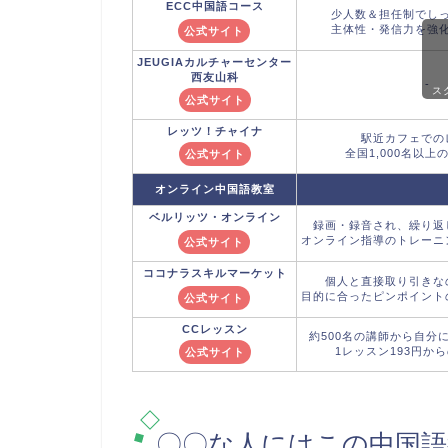
ECC
中国語コース
少人数＆担任制でし
主体性・発信力を強
公式サイト
JEUGIAカルチャーセンター
西友山科
-
ス
公式サイト
レッツ！チャイナ
駅近カフェでの
全国1,000名以上
公式サイト
オンライン中国語教室
ベルリッツ
・オンライン
録画・録音され、繰り返
オンライン指導のトレーニ
公式サイト
ココナラ
スキルマーケット
個人と直接取り引きな
目的に合ったピンポイント
公式サイト
CCレッスン
約500名の講師から自分
1レッスン193円か
公式サイト
〇〇な人にはこの中国語