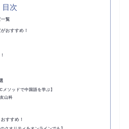
目次
室一覧
室がおすすめ！
い
い！
選
CCメソッドで中国語を学ぶ】
西友山科
もおすすめ！
室のクオリティをオンラインでも】