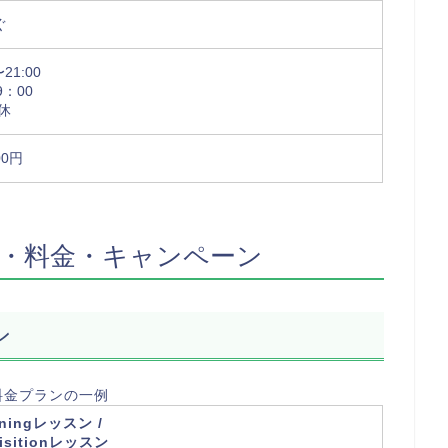
ぐ
21:00
9：00
休
00円
・料金・キャンペーン
ン
料金プランの一例
rningレッスン /
isitionレッスン