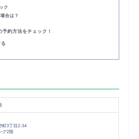
ェック
い場合は？
の予約方法をチェック！
する
校
町3丁目2-34
ング2階