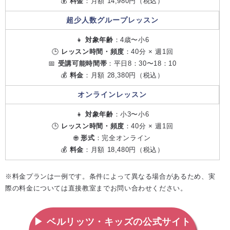
💰
料金
：月額 14,980円（税込）
超少人数グループレッスン
👧
対象年齢
：4歳〜小6
🕒
レッスン時間・頻度
：40分 × 週1回
📅
受講可能時間帯
：平日8：30〜18：10
💰
料金
：月額 28,380円（税込）
オンラインレッスン
👧
対象年齢
：小3〜小6
🕒
レッスン時間・頻度
：40分 × 週1回
🌐
形式
：完全オンライン
💰
料金
：月額 18,480円（税込）
※料金プランは一例です。条件によって異なる場合があるため、実
際の料金については直接教室までお問い合わせください。
▶ ベルリッツ・キッズの公式サイト