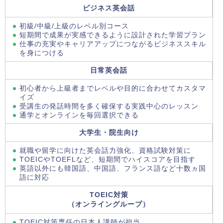
ビジネス英会話
初級/中級/上級のレベル別コース
短期間で成果が実感できるように設計された学習プラン
仕事の充実やキャリアアップにつながるビジネススキル
を身につける
日常英会話
初心者から上級者までレベルや目的に合わせてカスタマ
イズ
受講生の発話時間を多く確保する実践中心のレッスン
通学とオンラインを毎回選択できる
大学生・院生向け
就職や留学に向けた英会話力強化、資格試験対策に
TOEICやTOEFLなど、短期間でハイスコアを目指す
英語以外にも韓国語、中国語、フランス語など十数ヵ国
語に対応
TOEIC対策
（オンライングループ）
TOEIC対策専任の日本人講師が担当