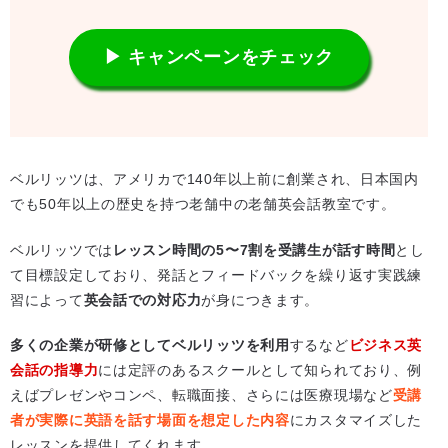
▶ キャンペーンをチェック
ベルリッツは、アメリカで140年以上前に創業され、日本国内
でも50年以上の歴史を持つ老舗中の老舗英会話教室です。
ベルリッツでは
レッスン時間の5〜7割を受講生が話す時間
とし
て目標設定しており、発話とフィードバックを繰り返す実践練
習によって
英会話での対応力
が身につきます。
多くの企業が研修としてベルリッツを利用
するなど
ビジネス英
会話の指導力
には定評のあるスクールとして知られており、例
えばプレゼンやコンペ、転職面接、さらには医療現場など
受講
者が実際に英語を話す場面を想定した内容
にカスタマイズした
レッスンを提供してくれます。