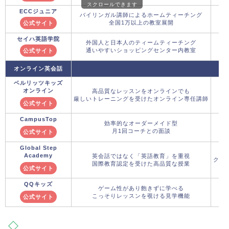
スクロールできます
ECCジュニア
バイリンガル講師によるホームティーチング
全国1万以上の教室展開
公式サイト
セイハ英語学院
外国人と日本人のティームティーチング
通いやすいショッピングセンター内教室
公式サイト
オンライン英会話
ベルリッツキッズ
オンライン
高品質なレッスンをオンラインでも
厳しいトレーニングを受けたオンライン専任講師
公式サイト
CampusTop
効率的なオーダーメイド型
月1回コーチとの面談
公式サイト
Global Step
Academy
英会話ではなく「英語教育」を重視
クー
国際教育認定を受けた高品質な授業
公式サイト
QQキッズ
ゲーム性があり飽きずに学べる
こっそりレッスンを覗ける見学機能
公式サイト