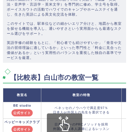
法・音声学・言語学・英米文学）を専門的に修め、学士号を取得。
ボーイスカウトの活動でハワイでのキャンプやホームステイを通
じ、生きた英語による異文化交流を体験。
このサイトでは、駅単位などの細かいエリア分けと、地図から教室
を探せる機能を導入し、通いやすさという実用面からも最適なスク
ール選びをサポート。
英語学修の経験をもとに、「初心者でも続けやすいか」「発音や文
法の習得理論に適しているか」といった専門性と「料金に見合った
価値があるか」という実用性のバランスを重視した独自の基準でサ
ービスを厳選。
【比較表】白山市の教室一覧
教室名
教室の特徴
BE studio
ベネッセのノウハウで満足度97％
日本人or外国人の先生を選択できる
公式サイト
ペッピーキッズクラブ
日本で唯一のPRCメソッドを採用
外国人＆日本人講師によるレッスン
公式サイト