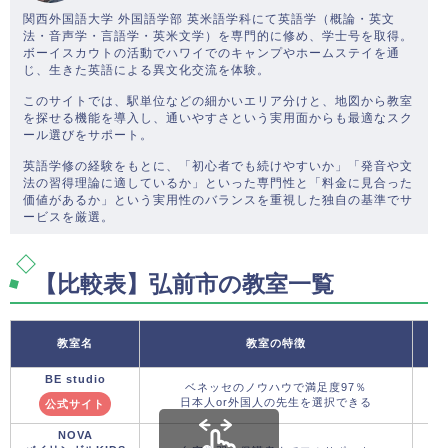
関西外国語大学 外国語学部 英米語学科にて英語学（概論・英文
法・音声学・言語学・英米文学）を専門的に修め、学士号を取得。
ボーイスカウトの活動でハワイでのキャンプやホームステイを通
じ、生きた英語による異文化交流を体験。
このサイトでは、駅単位などの細かいエリア分けと、地図から教室
を探せる機能を導入し、通いやすさという実用面からも最適なスク
ール選びをサポート。
英語学修の経験をもとに、「初心者でも続けやすいか」「発音や文
法の習得理論に適しているか」といった専門性と「料金に見合った
価値があるか」という実用性のバランスを重視した独自の基準でサ
ービスを厳選。
【比較表】弘前市の教室一覧
教室名
教室の特徴
BE studio
ベネッセのノウハウで満足度97％
日本人or外国人の先生を選択できる
公式サイト
NOVA