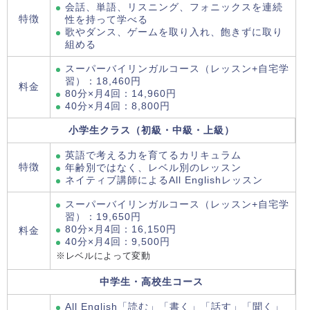
会話、単語、リスニング、フォニックスを連続
特徴
性を持って学べる
歌やダンス、ゲームを取り入れ、飽きずに取り
組める
スーパーバイリンガルコース（レッスン+自宅学
習）：18,460円
料金
80分×月4回：14,960円
40分×月4回：8,800円
小学生クラス（初級・中級・上級）
英語で考える力を育てるカリキュラム
特徴
年齢別ではなく、レベル別のレッスン
ネイティブ講師によるAll Englishレッスン
スーパーバイリンガルコース（レッスン+自宅学
習）：19,650円
80分×月4回：16,150円
料金
40分×月4回：9,500円
※レベルによって変動
中学生・高校生コース
All English「読む」「書く」「話す」「聞く」