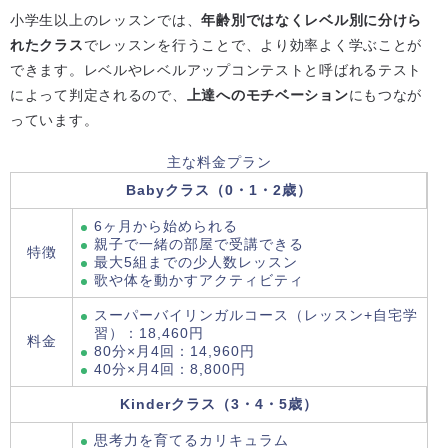
小学生以上のレッスンでは、
年齢別ではなくレベル別に分けら
れたクラス
でレッスンを行うことで、より効率よく学ぶことが
できます。レベルやレベルアップコンテストと呼ばれるテスト
によって判定されるので、
上達へのモチベーション
にもつなが
っています。
主な料金プラン
Babyクラス（0・1・2歳）
6ヶ月から始められる
親子で一緒の部屋で受講できる
特徴
最大5組までの少人数レッスン
歌や体を動かすアクティビティ
スーパーバイリンガルコース（レッスン+自宅学
習）：18,460円
料金
80分×月4回：14,960円
40分×月4回：8,800円
Kinderクラス（3・4・5歳）
思考力を育てるカリキュラム