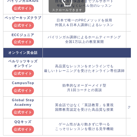
バイリンガルKIDS
自宅学習や保護者までフルサポート
年齢ではなくレベル別のレッスン
公式サイト
スクロールできます
ペッピーキッズクラブ
日本で唯一のPRCメソッドを採用
外国人＆日本人講師によるレッスン
公式サイト
ECCジュニア
バイリンガル講師によるホームティーチング
全国1万以上の教室展開
公式サイト
オンライン英会話
ベルリッツキッズ
オンライン
高品質なレッスンをオンラインでも
厳しいトレーニングを受けたオンライン専任講師
公式サイト
CampusTop
効率的なオーダーメイド型
月1回コーチとの面談
公式サイト
Global Step
Academy
英会話ではなく「英語教育」を重視
クー
国際教育認定を受けた高品質な授業
公式サイト
QQキッズ
ゲーム性があり飽きずに学べる
こっそりレッスンを覗ける見学機能
公式サイト