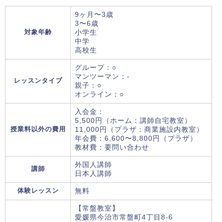
9ヶ月〜3歳
3〜6歳
対象年齢
小学生
中学
高校生
グループ：○
マンツーマン：-
レッスンタイプ
親子：○
オンライン：○
入会金：
5,500円（ホーム：講師自宅教室）
授業料以外の費用
11,000円（プラザ：商業施設内教室）
年会費：6,600〜8,800円（プラザ）
教材費：要問い合わせ
外国人講師
講師
日本人講師
体験レッスン
無料
【常盤教室】
愛媛県今治市常盤町4丁目8-6