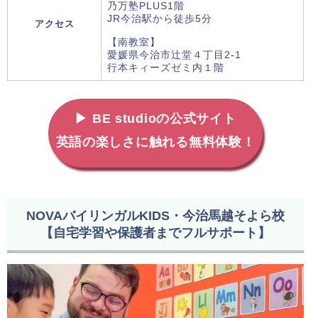
乃万塾PLUS1階
JR今治駅から徒歩5分
アクセス
【南教室】
愛媛県今治市辻堂４丁目2-1
行本キィーズゼミ内１階
▶ BE studioの公式サイト
英語の楽しさに触れる無料体験！
NOVAバイリンガルKIDS・今治馬越そよら校
【自宅学習や保護者までフルサポート】