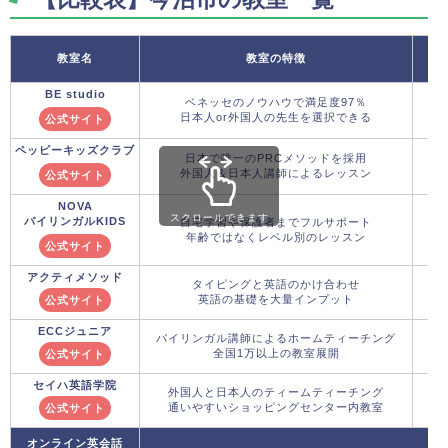
教室名
教室の特徴
BE studio
ベネッセのノウハウで満足度97％
日本人or外国人の先生を選択できる
公式サイト
ペッピーキッズクラブ
日本で唯一のPRCメソッドを採用
外国人＆日本人講師によるレッスン
公式サイト
NOVA
スクロールできます
バイリンガルKIDS
自宅学習や保護者までフルサポート
年齢ではなくレベル別のレッスン
公式サイト
アクティメソッド
タイピングと英語のかけ合わせ
英語の基礎を大量インプット
公式サイト
ECCジュニア
バイリンガル講師によるホームティーチング
全国1万以上の教室展開
公式サイト
セイハ英語学院
外国人と日本人のティームティーチング
通いやすいショッピングセンター内教室
公式サイト
オンライン英会話