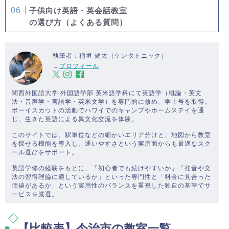
子供向け英語・英会話教室
の選び方（よくある質問）
執筆者：稲垣 健太（ケンタトニック）
→
プロフィール
関西外国語大学 外国語学部 英米語学科にて英語学（概論・英文
法・音声学・言語学・英米文学）を専門的に修め、学士号を取得。
ボーイスカウトの活動でハワイでのキャンプやホームステイを通
じ、生きた英語による異文化交流を体験。
このサイトでは、駅単位などの細かいエリア分けと、地図から教室
を探せる機能を導入し、通いやすさという実用面からも最適なスク
ール選びをサポート。
英語学修の経験をもとに、「初心者でも続けやすいか」「発音や文
法の習得理論に適しているか」といった専門性と「料金に見合った
価値があるか」という実用性のバランスを重視した独自の基準でサ
ービスを厳選。
【比較表】今治市の教室一覧