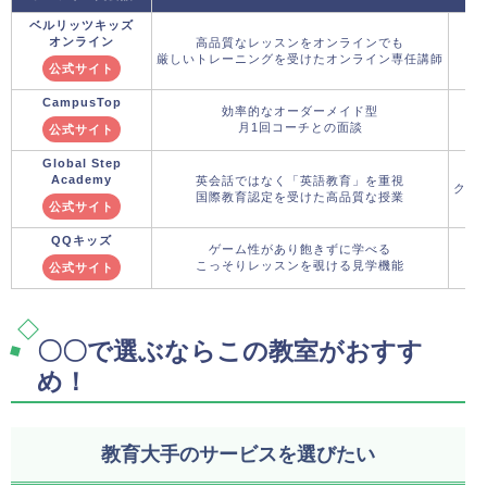
ベルリッツキッズ
オンライン
高品質なレッスンをオンラインでも
厳しいトレーニングを受けたオンライン専任講師
公式サイト
CampusTop
効率的なオーダーメイド型
月1回コーチとの面談
公式サイト
Global Step
Academy
英会話ではなく「英語教育」を重視
クー
国際教育認定を受けた高品質な授業
公式サイト
QQキッズ
ゲーム性があり飽きずに学べる
こっそりレッスンを覗ける見学機能
公式サイト
〇〇で選ぶならこの教室がおすす
め！
教育大手のサービスを選びたい