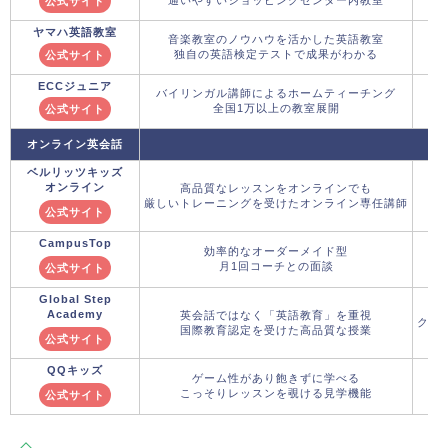
公式サイト
ヤマハ英語教室
音楽教室のノウハウを活かした英語教室
独自の英語検定テストで成果がわかる
公式サイト
ECCジュニア
バイリンガル講師によるホームティーチング
全国1万以上の教室展開
公式サイト
オンライン英会話
ベルリッツキッズ
オンライン
高品質なレッスンをオンラインでも
厳しいトレーニングを受けたオンライン専任講師
公式サイト
CampusTop
効率的なオーダーメイド型
月1回コーチとの面談
公式サイト
Global Step
Academy
英会話ではなく「英語教育」を重視
クー
国際教育認定を受けた高品質な授業
公式サイト
QQキッズ
ゲーム性があり飽きずに学べる
こっそりレッスンを覗ける見学機能
公式サイト