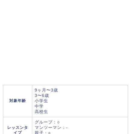
9ヶ月〜3歳
3〜6歳
対象年齢
小学生
中学
高校生
グループ：○
レッスンタ
マンツーマン：-
イプ
親子：○