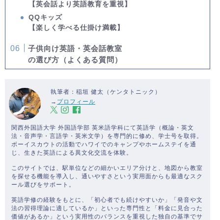
【英会話より英語教育を重視】
QQキッズ
【楽しく学べる仕掛け満載】
子供向け英語・英会話教室
の選び方（よくある質問）
執筆者：稲垣 健太（ケンタトニック）
→
プロフィール
関西外国語大学 外国語学部 英米語学科にて英語学（概論・英文
法・音声学・言語学・英米文学）を専門的に修め、学士号を取得。
ボーイスカウトの活動でハワイでのキャンプやホームステイを通
じ、生きた英語による異文化交流を体験。
このサイトでは、駅単位などの細かいエリア分けと、地図から教室
を探せる機能を導入し、通いやすさという実用面からも最適なスク
ール選びをサポート。
英語学修の経験をもとに、「初心者でも続けやすいか」「発音や文
法の習得理論に適しているか」といった専門性と「料金に見合った
価値があるか」という実用性のバランスを重視した独自の基準でサ