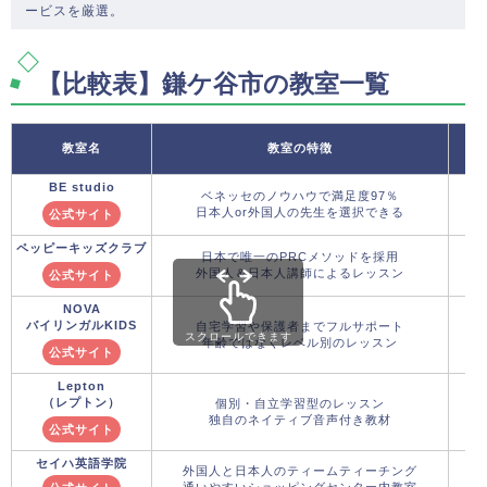
ービスを厳選。
【比較表】鎌ケ谷市の教室一覧
教室名
教室の特徴
BE studio
ベネッセのノウハウで満足度97％
日本人or外国人の先生を選択できる
公式サイト
ペッピーキッズクラブ
日本で唯一のPRCメソッドを採用
外国人＆日本人講師によるレッスン
公式サイト
NOVA
バイリンガルKIDS
自宅学習や保護者までフルサポート
スクロールできます
年齢ではなくレベル別のレッスン
公式サイト
Lepton
（レプトン）
個別・自立学習型のレッスン
独自のネイティブ音声付き教材
公式サイト
セイハ英語学院
外国人と日本人のティームティーチング
通いやすいショッピングセンター内教室