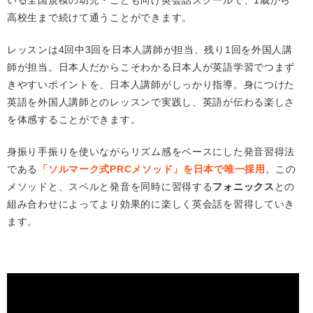
いる全国規模の幼児・こども向け英会話スクールで、1歳から
高校生まで続けて通うことができます。
レッスンは4回中3回を日本人講師が担当、残り1回を外国人講
師が担当。日本人だからこそわかる日本人が英語学習でつまず
きやすいポイントを、日本人講師がしっかり指導。身につけた
英語を外国人講師とのレッスンで実践し、英語が伝わる楽しさ
を体感することができます。
身振り手振りを使いながらリズム感をベースにした発音習得法
である
「ソルマーク式PRCメソッド」を日本で唯一採用
。この
メソッドと、スペルと発音を同時に習得する
フォニックス
との
組み合わせによってより効果的に楽しく英会話を習得していき
ます。