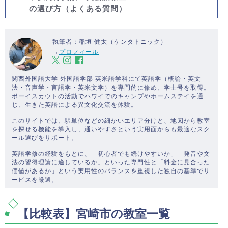
の選び方（よくある質問）
執筆者：稲垣 健太（ケンタトニック）
→
プロフィール
関西外国語大学 外国語学部 英米語学科にて英語学（概論・英文
法・音声学・言語学・英米文学）を専門的に修め、学士号を取得。
ボーイスカウトの活動でハワイでのキャンプやホームステイを通
じ、生きた英語による異文化交流を体験。
このサイトでは、駅単位などの細かいエリア分けと、地図から教室
を探せる機能を導入し、通いやすさという実用面からも最適なスク
ール選びをサポート。
英語学修の経験をもとに、「初心者でも続けやすいか」「発音や文
法の習得理論に適しているか」といった専門性と「料金に見合った
価値があるか」という実用性のバランスを重視した独自の基準でサ
ービスを厳選。
【比較表】宮崎市の教室一覧