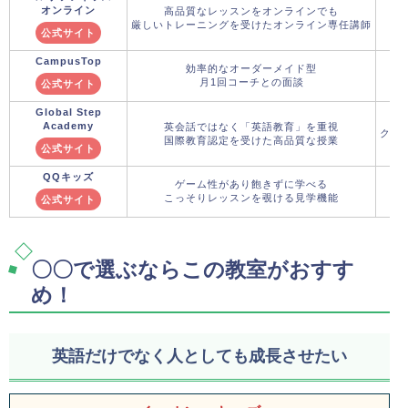
オンライン
高品質なレッスンをオンラインでも
厳しいトレーニングを受けたオンライン専任講師
公式サイト
CampusTop
効率的なオーダーメイド型
月1回コーチとの面談
公式サイト
Global Step
Academy
英会話ではなく「英語教育」を重視
クー
国際教育認定を受けた高品質な授業
公式サイト
QQキッズ
ゲーム性があり飽きずに学べる
こっそりレッスンを覗ける見学機能
公式サイト
〇〇で選ぶならこの教室がおすす
め！
英語だけでなく人としても成長させたい