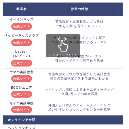
教室名
教室の特徴
イーオンキッズ
英語教育と児童教育のプロ教師
“考える力”を育てるレッスン
公式サイト
ペッピーキッズクラブ
日本で唯一のPRCメソッドを採用
外国人＆日本人講師によるレッスン
公式サイト
Lepton
スクロールできます
（レプトン）
個別・自立学習型のレッスン
独自のネイティブ音声付き教材
公式サイト
ヤマハ英語教室
音楽教室のノウハウを活かした英語教室
独自の英語検定テストで成果がわかる
公式サイト
ECCジュニア
バイリンガル講師によるホームティーチング
全国1万以上の教室展開
公式サイト
セイハ英語学院
外国人と日本人のティームティーチング
通いやすいショッピングセンター内教室
公式サイト
オンライン英会話
ベルリッツキッズ