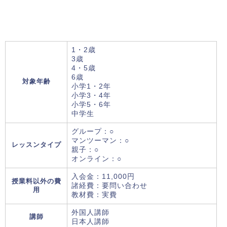
1・2歳
3歳
4・5歳
6歳
対象年齢
小学1・2年
小学3・4年
小学5・6年
中学生
グループ：○
マンツーマン：○
レッスンタイプ
親子：○
オンライン：○
入会金：11,000円
授業料以外の費
諸経費：要問い合わせ
用
教材費：実費
外国人講師
講師
日本人講師