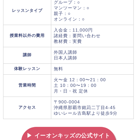
グループ：○
マンツーマン：○
レッスンタイプ
親子：○
オンライン：○
入会金：11,000円
授業料以外の費用
諸経費：要問い合わせ
教材費：実費
外国人講師
講師
日本人講師
体験レッスン
無料
火〜金 12：00〜21：00
営業時間
土 10：00〜19：00
月・日・祝 定休
〒900-0004
アクセス
沖縄県那覇市銘苅二丁目4-45
ゆいレール古島駅より徒歩9分
▶ イーオンキッズの公式サイト