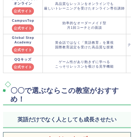
オンライン
高品質なレッスンをオンラインでも
厳しいトレーニングを受けたオンライン専任講師
公式サイト
CampusTop
効率的なオーダーメイド型
月1回コーチとの面談
公式サイト
Global Step
Academy
英会話ではなく「英語教育」を重視
クー
国際教育認定を受けた高品質な授業
公式サイト
QQキッズ
ゲーム性があり飽きずに学べる
こっそりレッスンを覗ける見学機能
公式サイト
〇〇で選ぶならこの教室がおすす
め！
英語だけでなく人としても成長させたい