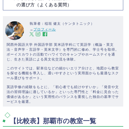
の選び方（よくある質問）
執筆者：稲垣 健太（ケンタトニック）
→
プロフィール
関西外国語大学 外国語学部 英米語学科にて英語学（概論・英文
法・音声学・言語学・英米文学）を専門的に修め、学士号を取得。
ボーイスカウトの活動でハワイでのキャンプやホームステイを通
じ、生きた英語による異文化交流を体験。
このサイトでは、駅単位などの細かいエリア分けと、地図から教室
を探せる機能を導入し、通いやすさという実用面からも最適なスク
ール選びをサポート。
英語学修の経験をもとに、「初心者でも続けやすいか」「発音や文
法の習得理論に適しているか」といった専門性と「料金に見合った
価値があるか」という実用性のバランスを重視した独自の基準でサ
ービスを厳選。
【比較表】那覇市の教室一覧