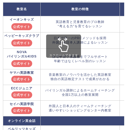
教室名
教室の特徴
イーオンキッズ
英語教育と児童教育のプロ教師
“考える力”を育てるレッスン
公式サイト
ペッピーキッズクラブ
日本で唯一のPRCメソッドを採用
外国人＆日本人講師によるレッスン
公式サイト
NOVA
スクロールできます
バイリンガルKIDS
自宅学習や保護者までフルサポート
年齢ではなくレベル別のレッスン
公式サイト
ヤマハ英語教室
音楽教室のノウハウを活かした英語教室
独自の英語検定テストで成果がわかる
公式サイト
ECCジュニア
バイリンガル講師によるホームティーチング
全国1万以上の教室展開
公式サイト
セイハ英語学院
外国人と日本人のティームティーチング
通いやすいショッピングセンター内教室
公式サイト
オンライン英会話
ベルリッツキッズ