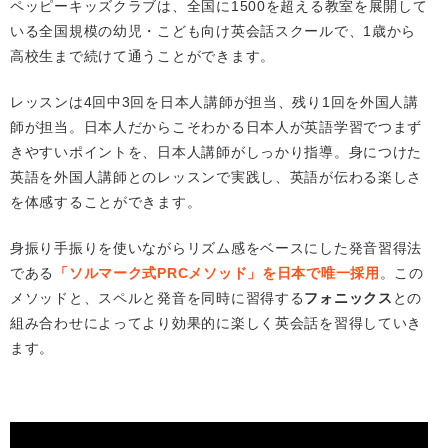
ペッピーキッズクラブは、全国に1500を超える教室を展開して
いる全国規模の幼児・こども向け英会話スクールで、1歳から
高校生まで続けて通うことができます。
レッスンは4回中3回を日本人講師が担当、残り1回を外国人講
師が担当。日本人だからこそわかる日本人が英語学習でつまず
きやすいポイントを、日本人講師がしっかり指導。身につけた
英語を外国人講師とのレッスンで実践し、英語が伝わる楽しさ
を体感することができます。
身振り手振りを使いながらリズム感をベースにした発音習得法
である
「ソルマーク式PRCメソッド」を日本で唯一採用
。この
メソッドと、スペルと発音を同時に習得する
フォニックス
との
組み合わせによってより効果的に楽しく英会話を習得していき
ます。