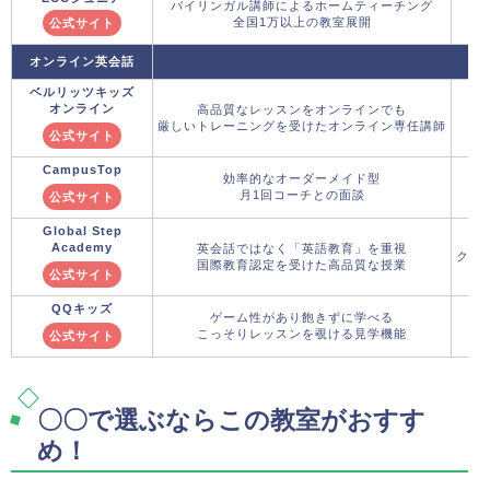
バイリンガル講師によるホームティーチング
全国1万以上の教室展開
公式サイト
オンライン英会話
ベルリッツキッズ
オンライン
高品質なレッスンをオンラインでも
厳しいトレーニングを受けたオンライン専任講師
公式サイト
CampusTop
効率的なオーダーメイド型
月1回コーチとの面談
公式サイト
Global Step
Academy
英会話ではなく「英語教育」を重視
クー
国際教育認定を受けた高品質な授業
公式サイト
QQキッズ
ゲーム性があり飽きずに学べる
こっそりレッスンを覗ける見学機能
公式サイト
〇〇で選ぶならこの教室がおすす
め！