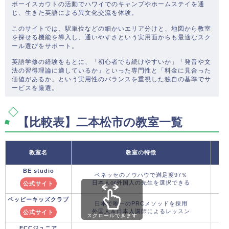
ボーイスカウトの活動でハワイでのキャンプやホームステイを通
じ、生きた英語による異文化交流を体験。
このサイトでは、駅単位などの細かいエリア分けと、地図から教室
を探せる機能を導入し、通いやすさという実用面からも最適なスク
ール選びをサポート。
英語学修の経験をもとに、「初心者でも続けやすいか」「発音や文
法の習得理論に適しているか」といった専門性と「料金に見合った
価値があるか」という実用性のバランスを重視した独自の基準でサ
ービスを厳選。
【比較表】二本松市の教室一覧
教室名
教室の特徴
BE studio
ベネッセのノウハウで満足度97％
日本人or外国人の先生を選択できる
公式サイト
ペッピーキッズクラブ
日本で唯一のPRCメソッドを採用
外国人＆日本人講師によるレッスン
公式サイト
スクロールできます
ECCジュニア