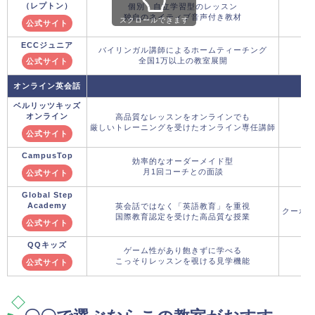
（レプトン）
個別・自立学習型のレッスン
独自のネイティブ音声付き教材
スクロールできます
公式サイト
ECCジュニア
バイリンガル講師によるホームティーチング
全国1万以上の教室展開
公式サイト
オンライン英会話
ベルリッツキッズ
オンライン
高品質なレッスンをオンラインでも
厳しいトレーニングを受けたオンライン専任講師
公式サイト
CampusTop
効率的なオーダーメイド型
月1回コーチとの面談
公式サイト
Global Step
Academy
英会話ではなく「英語教育」を重視
クーポ
国際教育認定を受けた高品質な授業
公式サイト
QQキッズ
ゲーム性があり飽きずに学べる
こっそりレッスンを覗ける見学機能
公式サイト