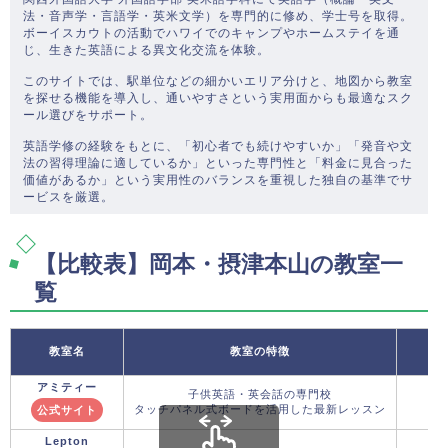
法・音声学・言語学・英米文学）を専門的に修め、学士号を取得。
ボーイスカウトの活動でハワイでのキャンプやホームステイを通
じ、生きた英語による異文化交流を体験。
このサイトでは、駅単位などの細かいエリア分けと、地図から教室
を探せる機能を導入し、通いやすさという実用面からも最適なスク
ール選びをサポート。
英語学修の経験をもとに、「初心者でも続けやすいか」「発音や文
法の習得理論に適しているか」といった専門性と「料金に見合った
価値があるか」という実用性のバランスを重視した独自の基準でサ
ービスを厳選。
【比較表】岡本・摂津本山の教室一
覧
教室名
教室の特徴
アミティー
子供英語・英会話の専門校
タッチパネル式ボードを活用した最新レッスン
公式サイト
Lepton