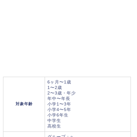
6ヶ月〜1歳
1〜2歳
2〜3歳・年少
年中〜年長
対象年齢
小学1〜3年
小学4〜5年
小学6年生
中学生
高校生
グループ：○