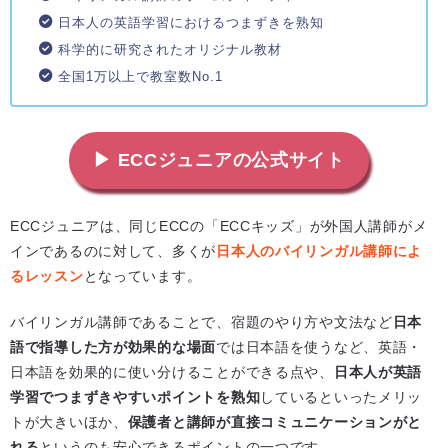
日本人の英語学習におけるつまずきを熟知
科学的に研究されたオリジナル教材
全国1万以上で教室数No.1
▶ ECCジュニアの公式サイト
ECCジュニアは、同じECCの「ECCキッズ」が外国人講師がメ
インであるのに対して、多くが
日本人のバイリンガル講師によ
るレッスン
となっています。
バイリンガル講師であることで、宿題のやり方や文法など
日本
語で指導した方が効果的な場面
では日本語を使うなど、英語・
日本語を効果的に使い分けることができる点や、
日本人が英語
学習でつまずきやすいポイントを熟知
しているといったメリッ
トが大きいほか、
保護者と講師が直接コミュニケーションがと
れる
というのも安心できるポイントの一つです。