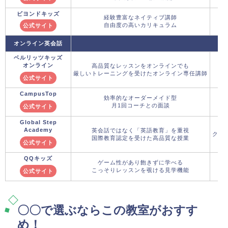
ビヨンドキッズ
経験豊富なネイティブ講師
自由度の高いカリキュラム
公式サイト
オンライン英会話
ベルリッツキッズ
オンライン
高品質なレッスンをオンラインでも
厳しいトレーニングを受けたオンライン専任講師
公式サイト
CampusTop
効率的なオーダーメイド型
月1回コーチとの面談
公式サイト
Global Step
Academy
英会話ではなく「英語教育」を重視
クー
国際教育認定を受けた高品質な授業
公式サイト
QQキッズ
ゲーム性があり飽きずに学べる
こっそりレッスンを覗ける見学機能
公式サイト
〇〇で選ぶならこの教室がおすす
め！