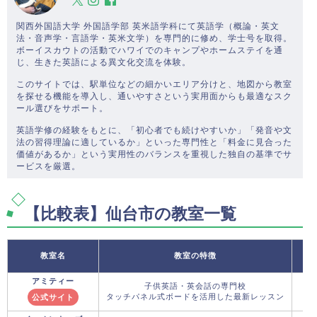
関西外国語大学 外国語学部 英米語学科にて英語学（概論・英文
法・音声学・言語学・英米文学）を専門的に修め、学士号を取得。
ボーイスカウトの活動でハワイでのキャンプやホームステイを通
じ、生きた英語による異文化交流を体験。
このサイトでは、駅単位などの細かいエリア分けと、地図から教室
を探せる機能を導入し、通いやすさという実用面からも最適なスク
ール選びをサポート。
英語学修の経験をもとに、「初心者でも続けやすいか」「発音や文
法の習得理論に適しているか」といった専門性と「料金に見合った
価値があるか」という実用性のバランスを重視した独自の基準でサ
ービスを厳選。
【比較表】仙台市の教室一覧
教室名
教室の特徴
アミティー
子供英語・英会話の専門校
タッチパネル式ボードを活用した最新レッスン
公式サイト