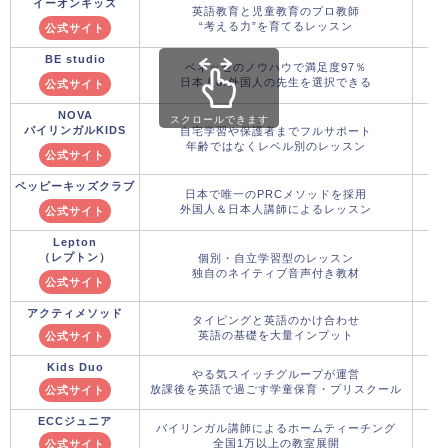
イーオンキッズ
英語教育と児童教育のプロ教師
“考える力”を育てるレッスン
公式サイト
BE studio
ベネッセのノウハウで満足度97％
日本人or外国人の先生を選択できる
公式サイト
NOVA
スクロールできます
バイリンガルKIDS
自宅学習や保護者までフルサポート
年齢ではなくレベル別のレッスン
公式サイト
ペッピーキッズクラブ
日本で唯一のPRCメソッドを採用
外国人＆日本人講師によるレッスン
公式サイト
Lepton
（レプトン）
個別・自立学習型のレッスン
独自のネイティブ音声付き教材
公式サイト
アクティメソッド
タイピングと英語のかけ合わせ
英語の基礎を大量インプット
公式サイト
Kids Duo
やる気スイッチグループが運営
放課後を英語で過ごす学童保育・プリスクール
公式サイト
ECCジュニア
バイリンガル講師によるホームティーチング
全国1万以上の教室展開
公式サイト