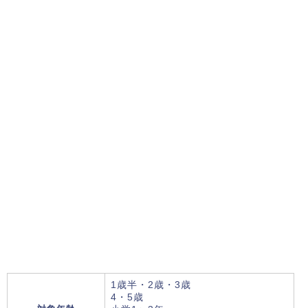
1歳半・2歳・3歳
4・5歳