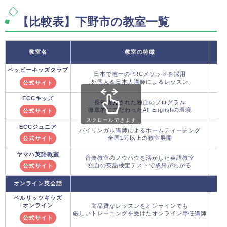
【比較表】下野市の教室一覧
教室名
教室の特徴
ペッピーキッズクラブ
日本で唯一のPRCメソッドを採用
外国人＆日本人講師によるレッスン
公式サイト
ECCキッズ
長年研究された独自のプログラム
徹底的にこだわったAll Englishの環境
公式サイト
スクロールできます
ECCジュニア
バイリンガル講師によるホームティーチング
全国1万以上の教室展開
公式サイト
ヤマハ英語教室
音楽教室のノウハウを活かした英語教室
独自の英語検定テストで成果がわかる
公式サイト
オンライン英会話
ベルリッツキッズ
オンライン
高品質なレッスンをオンラインでも
厳しいトレーニングを受けたオンライン専任講師
公式サイト