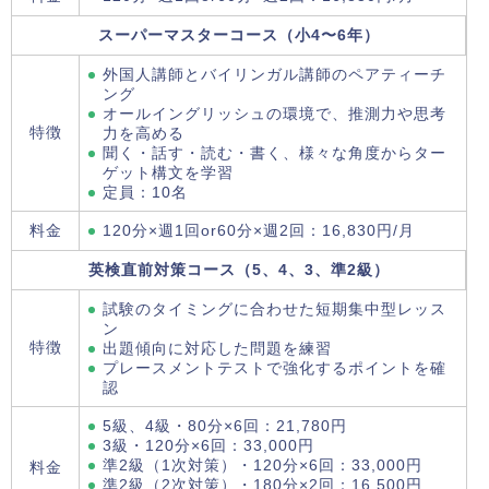
スーパーマスターコース（小4〜6年）
外国人講師とバイリンガル講師のペアティーチ
ング
オールイングリッシュの環境で、推測力や思考
特徴
力を高める
聞く・話す・読む・書く、様々な角度からター
ゲット構文を学習
定員：10名
料金
120分×週1回or60分×週2回：16,830円/月
英検直前対策コース（5、4、3、準2級）
試験のタイミングに合わせた短期集中型レッス
ン
特徴
出題傾向に対応した問題を練習
プレースメントテストで強化するポイントを確
認
5級、4級・80分×6回：21,780円
3級・120分×6回：33,000円
準2級（1次対策）・120分×6回：33,000円
料金
準2級（2次対策）・180分×2回：16,500円