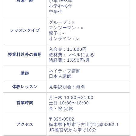
対象年齢
小学1〜3年
小学4〜6年
中学生
グループ：○
マンツーマン：○
レッスンタイプ
親子：-
オンライン：○
入会金：11,000円
授業料以外の費用
教材費：レベルによる
諸経費：1,650円/月
ネイティブ講師
講師
日本人講師
体験レッスン
見学説明会：無料
月〜木 13:30〜21:00
営業時間
土日 10:30〜18:00
金・祝 定休
〒329-0502
アクセス
栃木県下野市下古山字北原3362-1
JR雀宮駅から車で10分