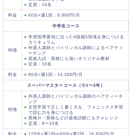
定員：10名
料金
60分×週1回：9,900円/月
中学生コース
学習指導要領に沿った4技能5領域を身につける
カリキュラム
外国人講師とバイリンガル講師によるペアティ
特徴
ーチング
高校入試・英検にも強いオリジナル教材
定員：10名
料金
80分×週1回：14,300円/月
スーパーマスターコース（小1〜3年）
外国人講師とバイリンガル講師のペアティーチ
ング
文型学習で正しく書く力を、フォニックス学習
特徴
で読む力を身につける
英検Jr・英検などの資格試験にもチャレンジ
定員：8〜10名
料金
120分×週1回or60分×週2回：16,830円/月