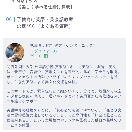
QQキッズ
【楽しく学べる仕掛け満載】
子供向け英語・英会話教室
の選び方（よくある質問）
執筆者：稲垣 健太（ケンタトニック）
→
プロフィール
関西外国語大学 外国語学部 英米語学科にて英語学（概論・英文
法・音声学・言語学・英米文学）を専門的に修め、学士号を取得。
ボーイスカウトの活動でハワイでのキャンプやホームステイを通
じ、生きた英語による異文化交流を体験。
このサイトでは、駅単位などの細かいエリア分けと、地図から教室
を探せる機能を導入し、通いやすさという実用面からも最適なスク
ール選びをサポート。
英語学修の経験をもとに、「初心者でも続けやすいか」「発音や文
法の習得理論に適しているか」といった専門性と「料金に見合った
価値があるか」という実用性のバランスを重視した独自の基準でサ
ービスを厳選。