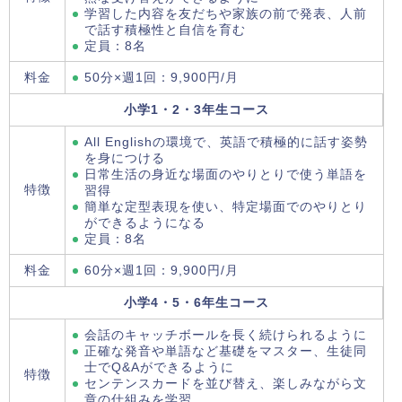
学習した内容を友だちや家族の前で発表、人前
で話す積極性と自信を育む
定員：8名
料金
50分×週1回：9,900円/月
小学1・2・3年生コース
All Englishの環境で、英語で積極的に話す姿勢
を身につける
日常生活の身近な場面のやりとりで使う単語を
特徴
習得
簡単な定型表現を使い、特定場面でのやりとり
ができるようになる
定員：8名
料金
60分×週1回：9,900円/月
小学4・5・6年生コース
会話のキャッチボールを長く続けられるように
正確な発音や単語など基礎をマスター、生徒同
士でQ&Aができるように
特徴
センテンスカードを並び替え、楽しみながら文
章の仕組みを学習