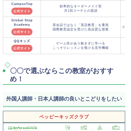
CampusTop
効率的なオーダーメイド型
月1回コーチとの面談
公式サイト
Global Step
Academy
英会話ではなく「英語教育」を重視
クー
国際教育認定を受けた高品質な授業
公式サイト
QQキッズ
ゲーム性があり飽きずに学べる
こっそりレッスンを覗ける見学機能
公式サイト
〇〇で選ぶならこの教室がおすす
め！
外国人講師・日本人講師の良いとこどりをしたい
ペッピーキッズクラブ