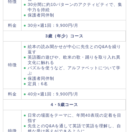
特徴
30分間に約10パターンのアクティビティで、集
中力を持続
保護者同伴制
料金
30分×週1回：9,900円/月
3歳（年少）コース
絵本の読み聞かせが中心に先生とのQ&Aを繰り
返す
英語圏の遊びや、欧米の歌・踊りを取り入れ異
文化に触れる
特徴
パズルを使うなど、アルファベットについて学
ぶ
保護者同伴制
定員：6名
料金
40分×週1回：9,900円/月
4・5歳コース
日常の場面をテーマに、年間40表現の定着を目
指す
先生とのQ&Aを通して英語で英語を理解し、自
特徴
然な受け答えができるように