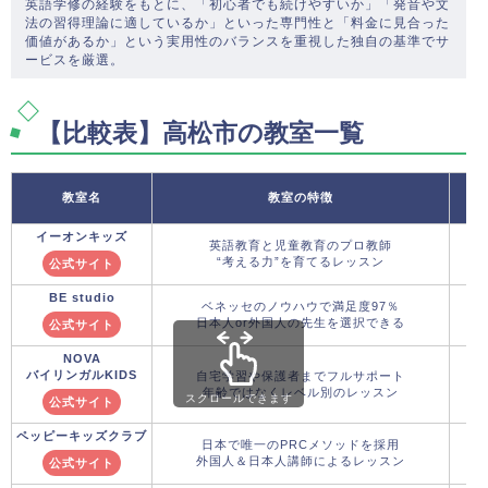
英語学修の経験をもとに、「初心者でも続けやすいか」「発音や文
法の習得理論に適しているか」といった専門性と「料金に見合った
価値があるか」という実用性のバランスを重視した独自の基準でサ
ービスを厳選。
【比較表】高松市の教室一覧
教室名
教室の特徴
イーオンキッズ
英語教育と児童教育のプロ教師
“考える力”を育てるレッスン
公式サイト
BE studio
ベネッセのノウハウで満足度97％
日本人or外国人の先生を選択できる
公式サイト
NOVA
バイリンガルKIDS
自宅学習や保護者までフルサポート
年齢ではなくレベル別のレッスン
スクロールできます
公式サイト
ペッピーキッズクラブ
日本で唯一のPRCメソッドを採用
外国人＆日本人講師によるレッスン
公式サイト