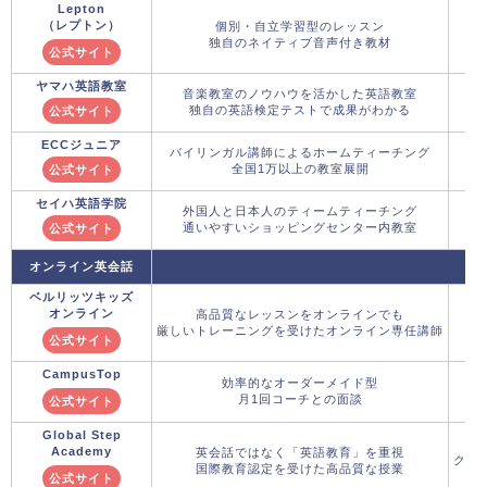
Lepton
（レプトン）
個別・自立学習型のレッスン
独自のネイティブ音声付き教材
公式サイト
ヤマハ英語教室
音楽教室のノウハウを活かした英語教室
独自の英語検定テストで成果がわかる
公式サイト
ECCジュニア
バイリンガル講師によるホームティーチング
全国1万以上の教室展開
公式サイト
セイハ英語学院
外国人と日本人のティームティーチング
通いやすいショッピングセンター内教室
公式サイト
オンライン英会話
ベルリッツキッズ
オンライン
高品質なレッスンをオンラインでも
厳しいトレーニングを受けたオンライン専任講師
公式サイト
CampusTop
効率的なオーダーメイド型
月1回コーチとの面談
公式サイト
Global Step
Academy
英会話ではなく「英語教育」を重視
クー
国際教育認定を受けた高品質な授業
公式サイト