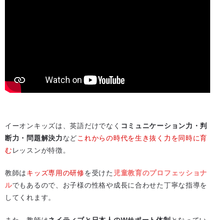
イーオンキッズは、英語だけでなく
コミュニケーション力・判
断力・問題解決力
など
これからの時代を生き抜く力を同時に育
む
レッスンが特徴。
教師は
キッズ専用の研修
を受けた
児童教育のプロフェッショナ
ル
でもあるので、お子様の性格や成長に合わせた丁寧な指導を
してくれます。
また、教師は
ネイティブと日本人のWサポート体制
となってい