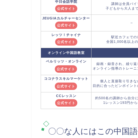
中日会話学院
講師は全員バイ
子どもから大人ま
公式サイト
JEUGIAカルチャーセンター
–
公式サイト
レッツ！チャイナ
駅近カフェでの
全国1,000名以上
公式サイト
オンライン中国語教室
ベルリッツ
・オンライン
録画・録音され、繰り返
オンライン指導のトレーニ
公式サイト
ココナラ
スキルマーケット
個人と直接取り引きな
目的に合ったピンポイント
公式サイト
CCレッスン
約500名の講師から自分
1レッスン193円か
公式サイト
〇〇な人にはこの中国語