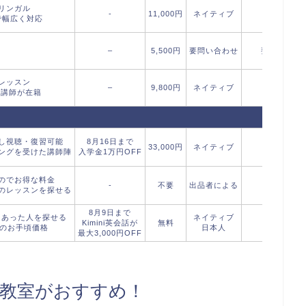
リンガル
-
11,000円
ネイティブ
無料
で幅広く対応
–
5,500円
要問い合わせ
要問い合わ
レッスン
–
9,800円
ネイティブ
無料：60
の講師が在籍
し視聴・復習可能
8月16日まで
33,000円
ネイティブ
無料
ングを受けた講師陣
入学金1万円OFF
のでお得な料金
-
不要
出品者による
-
のレッスンを探せる
8月9日まで
にあった人を探せる
ネイティブ
Kimini英会話が
無料
無料
らのお手頃価格
日本人
最大3,000円OFF
教室がおすすめ！