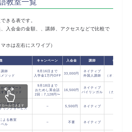
語教室一覧
較できる表です。
無、入会金の金額、、講師、アクセスなどで比較で
スマホは左右にスワイプ）
徴
キャンペーン
入会金
講師
体験レッス
ロ講師
8月16日まで
ネイティブ
無料
33,000円
ぶメソッド
入学金1万円OFF
外国人講師
（オンライン体
9月18日まで
っかりサポート
ネイティブ
無料
おためし英会話
16,500円
化するメソッド
バイリンガル
（カウンセリン
2回：7,128円〜
ビジネスなど
クロールできます
–
5,500円
ネイティブ
無料
ドリンクサービス
による教室
–
不要
ネイティブ
–
レベル