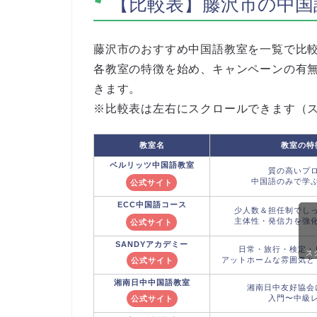
【比較表】藤沢市の中国
藤沢市のおすすめ中国語教室を一覧で比
各教室の特徴を始め、キャンペーンの有
きます。
※比較表は左右にスクロールできます（
教室名
教室の特
ベルリッツ
中国語教室
質の高いプ
中国語のみで学
公式サイト
ECC
中国語コース
少人数＆担任制でし
主体性・発信力を強
公式サイト
SANDYアカデミー
日常・旅行・検定・
ス
アットホームな雰囲気と
公式サイト
湘南日中中国語教室
湘南日中友好協会
入門〜中級
公式サイト