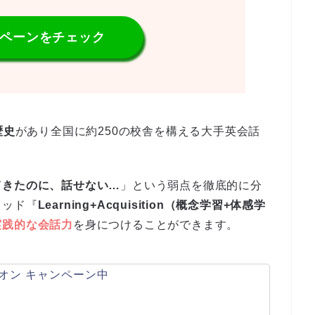
ンペーンをチェック
歴史
があり全国に約250の校舎を構える大手英会話
てきたのに、話せない…
」という弱点を徹底的に分
ソッド『
Learning+Acquisition（概念学習+体感学
実践的な会話力
を身につけることができます。
オン キャンペーン中