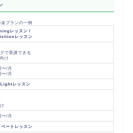
ン
料金プランの一例
rningレッスン /
isitionレッスン
ングで受講できる
向け
円〜/月
円〜/月
 Lightレッスン
け
円〜/月
イベートレッスン