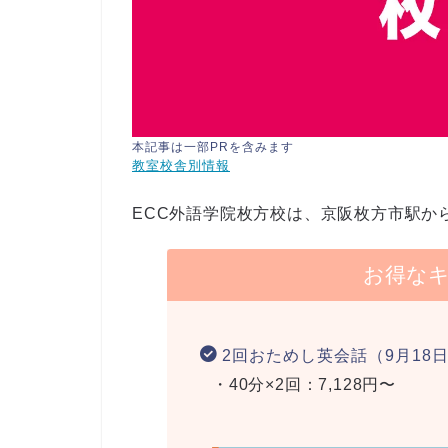
本記事は一部PRを含みます
教室校舎別情報
ECC外語学院枚方校は、京阪枚方市駅か
お得な
2回おためし英会話（9月18
・40分×2回：7,128円〜