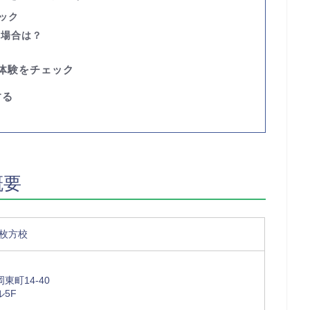
ェック
い場合は？
料体験をチェック
する
概要
 枚方校
東町14-40
5F