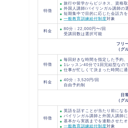
旅行や留学からビジネス、資格取
外国人講師/バイリンガル講師の
特徴
短期集中で目的に応じた会話力を
一般教育訓練給付制度
対象
80分：22,000円〜/回
料金
受講回数は選択可能
フリ
（グ
毎回好きな時間を指定した予約、
特徴
1レッスン40分で1回完結型な
仕事が忙しくて決まった時間に通
40分：3,520円/回
料金
自由予約制
日
（グ
英語を話すことが当たり前になる
バイリンガル講師と外国人講師に
特徴
基本から実践までを連動させたオ
一般教育訓練給付制度
対象