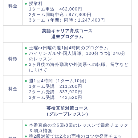
授業料
料金
1ターム申込：462,000円
2ターム同時申込：877,800円
3ターム（年間）同時：1,247,400円
英語キャリア育成コース
週末プログラム
土曜or日曜の週1回4時間のプログラム
バイリンガル/外国人講師、120分づつ計240分
特徴
のレッスン
3ヶ月後の海外勤務や外資系への転職、留学など
に向けて
週1回4時間（1ターム10回）
1ターム受講：211,200円
料金
2ターム受講：337,920円
3ターム受講：443,520円
英検直前対策コース
（グループレッスン）
本番直前の全6回/8回のレッスンで最終チェック
＆弱点補強
準2級対策では2次の面接のコツや発音チェッ