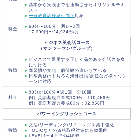
基本から実践までを連動させたオリジナルテキ
スト
一般教育訓練給付制度
対象
60分〜100分、週1〜2回
料金
17,600円〜24,934円/月
ビジネス英会話コース
（マンツーマン/グループ）
ビジネスで通用する正しく品のある会話力を身
につける
特徴
商習慣や文化、価値観の違いも学べる
日常業務はもちろん海外出張/赴任など様々なシ
ーンに対応
80分or100分✕週1回、全10回
料金
例）英語基礎力養成100分：110,456円
例）英語基礎力養成80分：92,856円
パワーイングリッシュコース
文法/リーディング/リスニングを集中強化
特徴
TOEICなどの資格取得対策にも効果的
LEVEL1〜4までの4段階