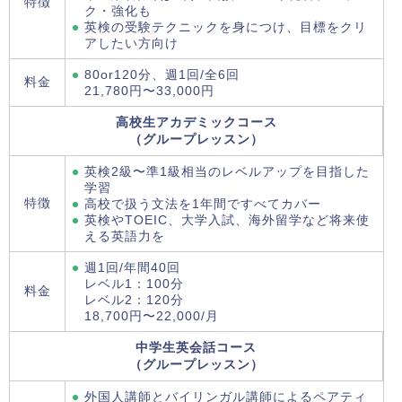
特徴
ク・強化も
英検の受験テクニックを身につけ、目標をクリ
アしたい方向け
80or120分、週1回/全6回
料金
21,780円〜33,000円
高校生アカデミックコース
（グループレッスン）
英検2級〜準1級相当のレベルアップを目指した
学習
特徴
高校で扱う文法を1年間ですべてカバー
英検やTOEIC、大学入試、海外留学など将来使
える英語力を
週1回/年間40回
レベル1：100分
料金
レベル2：120分
18,700円〜22,000/月
中学生英会話コース
（グループレッスン）
外国人講師とバイリンガル講師によるペアティ