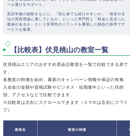
ール選びをサポート。
英語学修の経験をもとに、「初心者でも続けやすいか」「発音や文
法の習得理論に適しているか」といった専門性と「料金に見合った
価値があるか」という実用性のバランスを重視した独自の基準でサ
ービスを厳選。
【比較表】伏見桃山の教室一覧
伏見桃山エリアのおすすめ英会話教室を一覧で比較できる表で
す。
各教室の特徴を始め、最新のキャンペーン情報や保証の有無、
入会金の金額や資格試験やビジネス・短期集中といった目的
別、アクセスなどで比較できます。
※比較表は左右にスクロールできます（スマホは左右にスワイ
プ）
教室名
教室の特徴
キャ