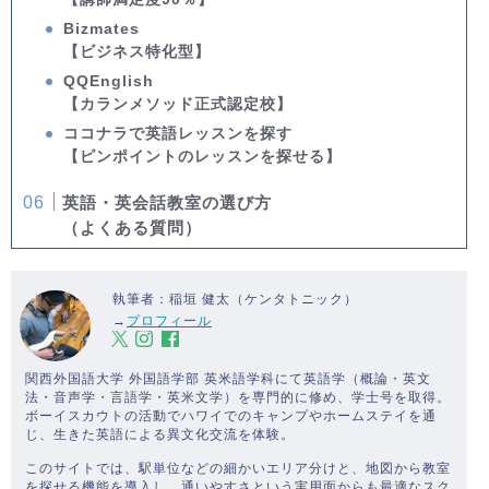
Bizmates
【ビジネス特化型】
QQEnglish
【カランメソッド正式認定校】
ココナラで英語レッスンを探す
【ピンポイントのレッスンを探せる】
英語・英会話教室の選び方
（よくある質問）
執筆者：稲垣 健太（ケンタトニック）
→
プロフィール
関西外国語大学 外国語学部 英米語学科にて英語学（概論・英文
法・音声学・言語学・英米文学）を専門的に修め、学士号を取得。
ボーイスカウトの活動でハワイでのキャンプやホームステイを通
じ、生きた英語による異文化交流を体験。
このサイトでは、駅単位などの細かいエリア分けと、地図から教室
を探せる機能を導入し、通いやすさという実用面からも最適なスク