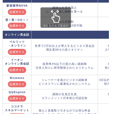
駅前留学NOVA
講師は全員外国人
レッスン毎に講師を選べる
公式サイト
英！英！GO！！
安心の月謝制
無料体験レッスン2回可能
公式サイト
スクロールできます
オンライン英会話
ベルリッツ
・オンライン
世界で2万社以上が導入するビジネス英会話
8月
満足度98％の高クオリティ
入学金
公式サイト
イーオン
オンライン英会話
採用率4%以下の質の高い講師陣
8月
日本人向けに研究開発されたカリキュラム
初月5,
公式サイト
Bizmates
トレーナー全員がビジネス経験者
3日以内の
ビジネスマンに最適化されたシステム
初月料
公式サイト
QQEnglish
講師が全員正社員
8月
カランメソッド日本初公式認定校
初
公式サイト
ココナラ
スキルマーケット
個人と直接取り引きなのでお得な料金