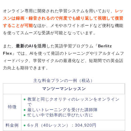
オンライン専用に開発された学習システムを用いており、
レッ
スンは録画・録音されるので何度でも繰り返して視聴して復習
することが可能
なほか、メモやホワイトボードなど便利な機能
を使ってスムーズな受講が可能となっています。
また、
最新のAIを活用
した英語学習プログラム『
Berlitz
Flex
』では、AIを使って発話のトレーニングやリアルタイムフ
ィードバック、学習サイクルの最適化など、短期間での英会話
力向上も期待できます。
主な料金プランの一例（税込）
マンツーマンレッスン
教室と同じクオリティのレッスンをオンライン
で
特徴
厳しいトレーニングを受けた講師陣
忙しい中で効率的に学びたい方に
料金例
6ヶ月（40レッスン）：304,920円