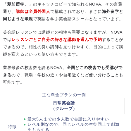
「
駅前留学。
」のキャッチコピーで知られるNOVA。その言葉
通り、
講師は全員外国人
で構成されており、まさに
海外留学と
同じような環境
で英語を学ぶ英会話スクールとなっています。
英会話レッスンでは講師との相性も重要になりますが、NOVA
では
レッスンごとに自分の好きな講師を選んで予約
することが
できるので、相性の良い講師を見つけやすく、目的によって講
師を変えるといった使い方もできます。
業界最多の校舎数を誇るNOVA。
全国どこの校舎でも受講がで
きる
ので、職場・学校の近くや自宅近くなど使い分けることも
可能です。
主な料金プランの一例
日常英会話
（グループ）
最大5人までの少人数で会話に入りやすい
レベル別なので、同じレベルの生徒同士で刺激
特徴
をもらえる