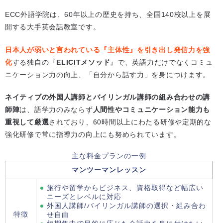
ECC外語学院は、60年以上の歴史を持ち、全国140校以上を展
開する大手英会話教室です。
日本人が弱いと言われている『主体性』を引き出し発信力を強
化
する独自の『
ELICITメソッド
』で、英語力だけでなくコミュ
ニケーション力の向上、「自分から話す力」を身につけます。
ネイティブの外国人講師とバイリンガル講師の組み合わせの講
師陣
は、語学力のみならず
人間性やコミュニケーション能力も
重視して厳選
されており、60時間以上にわたる研修や定期的な
強化研修で常に指導力の向上にも努められています。
主な料金プランの一例
マンツーマンレッスン
旅行や留学からビジネス、資格取得など幅広い
ニーズとレベルに対応
外国人講師/バイリンガル講師の選択・組み合わ
特徴
せ自由