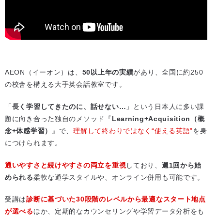
AEON（イーオン）は、
50以上年の実績
があり、全国に約250
の校舎を構える大手英会話教室です。
「
長く学習してきたのに、話せない…
」という日本人に多い課
題に向き合った独自のメソッド『
Learning+Acquisition（概
念+体感学習）
』で、
理解して終わりではなく“使える英語”
を身
につけられます。
通いやすさと続けやすさの両立を重視
しており、
週1回から始
められる
柔軟な通学スタイルや、オンライン併用も可能です。
受講は
診断に基づいた30段階のレベルから最適なスタート地点
が選べる
ほか、定期的なカウンセリングや学習データ分析をも