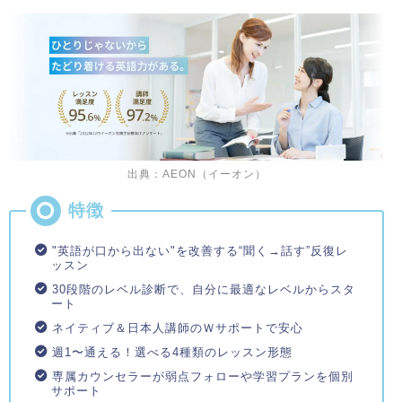
出典：AEON（イーオン）
"英語が口から出ない"を改善する“聞く→話す”反復レ
ッスン
30段階のレベル診断で、自分に最適なレベルからスタ
ート
ネイティブ＆日本人講師のＷサポートで安心
週1〜通える！選べる4種類のレッスン形態
専属カウンセラーが弱点フォローや学習プランを個別
サポート