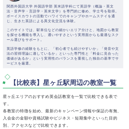
関西外国語大学 外国語学部 英米語学科にて英語学（概論・英文
法・音声学・言語学・英米文学）を専門的に修め、学士号を取得。
ボーイスカウトの活動でハワイでのキャンプやホームステイを通
じ、生きた英語による異文化交流を体験。
このサイトでは、駅単位などの細かいエリア分けと、地図から教室
を探せる機能を導入し、通いやすさという実用面からも最適なスク
ール選びをサポート。
英語学修の経験をもとに、「初心者でも続けやすいか」「発音や文
法の習得理論に適しているか」といった専門性と「料金に見合った
価値があるか」という実用性のバランスを重視した独自の基準でサ
ービスを厳選。
【比較表】星ヶ丘駅周辺の教室一覧
星ヶ丘エリアのおすすめ英会話教室を一覧で比較できる表で
す。
各教室の特徴を始め、最新のキャンペーン情報や保証の有無、
入会金の金額や資格試験やビジネス・短期集中といった目的
別、アクセスなどで比較できます。