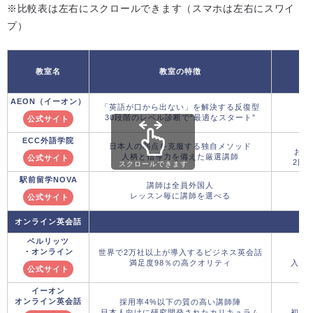
※比較表は左右にスクロールできます（スマホは左右にスワイ
プ）
教室名
教室の特徴
キ
AEON（イーオン）
「英語が口から出ない」を解決する反復型
8月
30段階のレベル診断で“最適なスタート”
入
公式サイト
ECC外語学院
9月
日本人の弱点を克服する独自メソッド
おた
人柄と指導力を備えた厳選講師
公式サイト
2回：
スクロールできます
駅前留学NOVA
講師は全員外国人
レッスン毎に講師を選べる
公式サイト
オンライン英会話
ベルリッツ
・オンライン
世界で2万社以上が導入するビジネス英会話
8月
満足度98％の高クオリティ
入学金
公式サイト
イーオン
オンライン英会話
採用率4%以下の質の高い講師陣
8月
日本人向けに研究開発されたカリキュラム
初月5