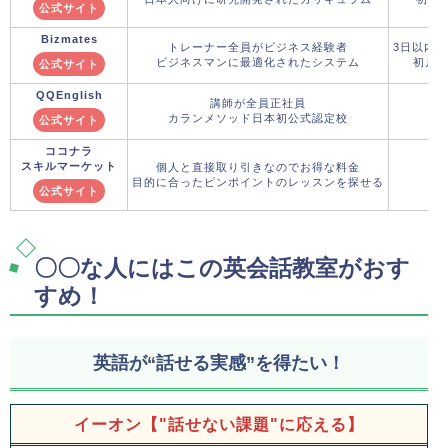
公式サイト
Bizmates
トレーナー全員がビジネス経験者
3日以内
ビジネスマンに最適化されたシステム
初月料
公式サイト
QQEnglish
講師が全員正社員
8月
カランメソッド日本初公式認定校
初
公式サイト
ココナラ
スキルマーケット
個人と直接取り引きなのでお得な料金
目的に合ったピンポイントのレッスンを探せる
公式サイト
〇〇な人にはこの英会話教室がおす
すめ！
英語が“話せる実感”を得たい！
イーオン【"話せない課題"に応える】