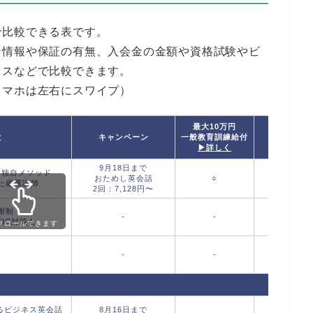
で比較できる表です。
ン情報や保証の有無、入会金の金額や資格試験やビ
セスなどで比較できます。
スマホは左右にスワイプ）
最大10万円
徴
キャンペーン
一般教育訓練給付
T
▶詳しく
9月18日まで
T
る独自メソッド
おためし英会話
○
規定ス
た厳選講師
2回：7,128円〜
成果
謝制
-
-
IC対策も
クロールできます
-
-
るビジネス英会話
8月16日まで