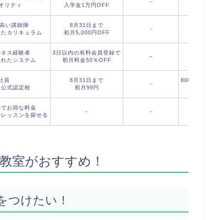
-
クオリティ
入学金1万円OFF
の高い講師陣
8月31日まで
-
れたカリキュラム
初月5,000円OFF
ジネス経験者
3日以内の有料会員登録で
–
されたシステム
初月料金50％OFF
社員
8月31日まで
80時間受講
-
初公式認定校
初月99円
レッ
のでお得な料金
-
-
のレッスンを探せる
教室がおすすめ！
をつけたい！