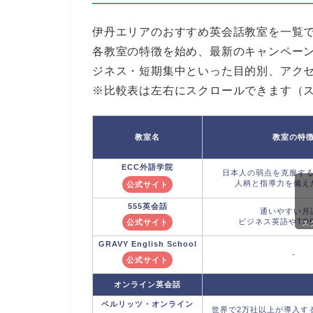
伊丹エリアのおすすめ英会話教室を一覧
各教室の特徴を始め、最新のキャンペー
ジネス・短期集中といった目的別、アク
※比較表は左右にスクロールできます（
教室名
教室の特
ECC外語学院
日本人の弱点を克服す
人柄と指導力を備え
公式サイト
555英会話
通いやすい月
ビジネス英語やTOE
公式サイト
ス
GRAVY English School
-
公式サイト
オンライン英会話
ベルリッツ
・オンライン
世界で2万社以上が導入す