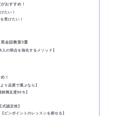
室がおすすめ！
つけたい！
業を受けたい！
英会話教室3選
本人の弱点を強化するメソッド】
すめ！
金より品質で選ぶなら】
講師満足度90％】
正式認定校】
す
【ピンポイントのレッスンを探せる】