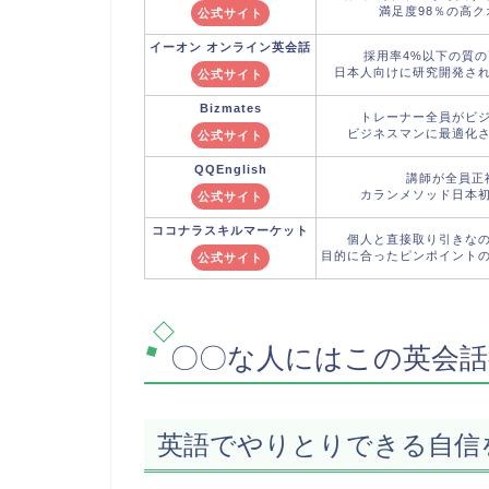
満足度98％の高
公式サイト
イーオン
オンライン英会話
採用率4%以下の質
日本人向けに研究開発さ
公式サイト
Bizmates
トレーナー全員がビ
ビジネスマンに最適化
公式サイト
QQEnglish
講師が全員正
カランメソッド日本
公式サイト
ココナラ
スキルマーケット
個人と直接取り引きな
目的に合ったピンポイント
公式サイト
〇〇な人にはこの英会話
英語でやりとりできる自信