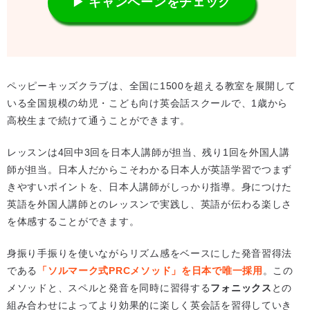
▶ キャンペーンをチェック
ペッピーキッズクラブは、全国に1500を超える教室を展開して
いる全国規模の幼児・こども向け英会話スクールで、1歳から
高校生まで続けて通うことができます。
レッスンは4回中3回を日本人講師が担当、残り1回を外国人講
師が担当。日本人だからこそわかる日本人が英語学習でつまず
きやすいポイントを、日本人講師がしっかり指導。身につけた
英語を外国人講師とのレッスンで実践し、英語が伝わる楽しさ
を体感することができます。
身振り手振りを使いながらリズム感をベースにした発音習得法
である
「ソルマーク式PRCメソッド」を日本で唯一採用
。この
メソッドと、スペルと発音を同時に習得する
フォニックス
との
組み合わせによってより効果的に楽しく英会話を習得していき