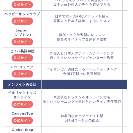
日本人or外国人の先生を選択できる
公式サイト
ペッピーキッズクラブ
日本で唯一のPRCメソッドを採用
外国人＆日本人講師によるレッスン
公式サイト
Lepton
（レプトン）
個別・自立学習型のレッスン
独自のネイティブ音声付き教材
公式サイト
セイハ英語学院
外国人と日本人のティームティーチング
通いやすいショッピングセンター内教室
公式サイト
ECCジュニア
バイリンガル講師によるホームティーチング
全国1万以上の教室展開
公式サイト
オンライン英会話
ベルリッツキッズ
オンライン
高品質なレッスンをオンラインでも
厳しいトレーニングを受けたオンライン専任講師
公式サイト
CampusTop
効率的なオーダーメイド型
月1回コーチとの面談
公式サイト
Global Step