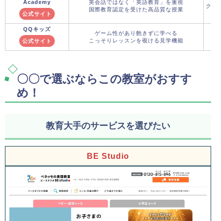
Academy
英会話ではなく「英語教育」を重視
クー
国際教育認定を受けた高品質な授業
公式サイト
QQキッズ
ゲーム性があり飽きずに学べる
こっそりレッスンを覗ける見学機能
公式サイト
〇〇で選ぶならこの教室がおすす
め！
教育大手のサービスを選びたい
BE Studio