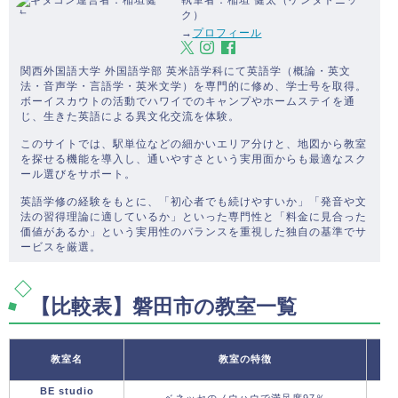
執筆者：稲垣 健太（ケンタトニッ
ク）
→
プロフィール
関西外国語大学 外国語学部 英米語学科にて英語学（概論・英文
法・音声学・言語学・英米文学）を専門的に修め、学士号を取得。
ボーイスカウトの活動でハワイでのキャンプやホームステイを通
じ、生きた英語による異文化交流を体験。
このサイトでは、駅単位などの細かいエリア分けと、地図から教室
を探せる機能を導入し、通いやすさという実用面からも最適なスク
ール選びをサポート。
英語学修の経験をもとに、「初心者でも続けやすいか」「発音や文
法の習得理論に適しているか」といった専門性と「料金に見合った
価値があるか」という実用性のバランスを重視した独自の基準でサ
ービスを厳選。
【比較表】磐田市の教室一覧
教室名
教室の特徴
BE studio
ベネッセのノウハウで満足度97％