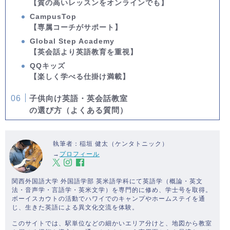
【質の高いレッスンをオンラインでも】
CampusTop
【専属コーチがサポート】
Global Step Academy
【英会話より英語教育を重視】
QQキッズ
【楽しく学べる仕掛け満載】
子供向け英語・英会話教室
の選び方（よくある質問）
執筆者：稲垣 健太（ケンタトニック）
→
プロフィール
関西外国語大学 外国語学部 英米語学科にて英語学（概論・英文
法・音声学・言語学・英米文学）を専門的に修め、学士号を取得。
ボーイスカウトの活動でハワイでのキャンプやホームステイを通
じ、生きた英語による異文化交流を体験。
このサイトでは、駅単位などの細かいエリア分けと、地図から教室