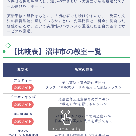
を探せる機能を導入し、通いやすさという実用面からも最適なスク
ール選びをサポート。
英語学修の経験をもとに、「初心者でも続けやすいか」「発音や文
法の習得理論に適しているか」といった専門性と「料金に見合った
価値があるか」という実用性のバランスを重視した独自の基準でサ
ービスを厳選。
【比較表】沼津市の教室一覧
教室名
教室の特徴
アミティー
子供英語・英会話の専門校
タッチパネル式ボードを活用した最新レッスン
公式サイト
イーオンキッズ
英語教育と児童教育のプロ教師
“考える力”を育てるレッスン
公式サイト
BE studio
ベネッセのノウハウで満足度97％
日本人or外国人の先生を選択できる
公式サイト
スクロールできます
NOVA
バイリンガルKIDS
自宅学習や保護者までフルサポート