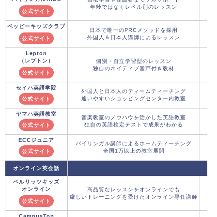
年齢ではなくレベル別のレッスン
公式サイト
ペッピーキッズクラブ
日本で唯一のPRCメソッドを採用
外国人＆日本人講師によるレッスン
公式サイト
Lepton
（レプトン）
個別・自立学習型のレッスン
独自のネイティブ音声付き教材
公式サイト
セイハ英語学院
外国人と日本人のティームティーチング
通いやすいショッピングセンター内教室
公式サイト
ヤマハ英語教室
音楽教室のノウハウを活かした英語教室
独自の英語検定テストで成果がわかる
公式サイト
ECCジュニア
バイリンガル講師によるホームティーチング
全国1万以上の教室展開
公式サイト
オンライン英会話
ベルリッツキッズ
オンライン
高品質なレッスンをオンラインでも
厳しいトレーニングを受けたオンライン専任講師
公式サイト
CampusTop