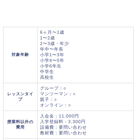
6ヶ月〜1歳
1〜2歳
2〜3歳・年少
年中〜年長
対象年齢
小学1〜3年
小学4〜5年
小学6年生
中学生
高校生
グループ：○
レッスンタイ
マンツーマン：○
プ
親子：○
オンライン：○
入会金：11,000円
授業料以外の
入学登録料：3,300円
費用
設備費：要問い合わせ
教材費：要問い合わせ