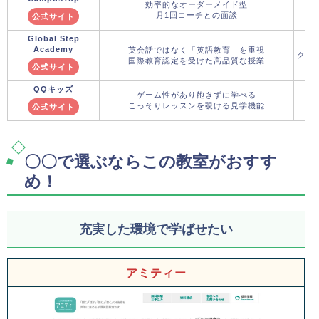
効率的なオーダーメイド型
月1回コーチとの面談
公式サイト
Global Step
Academy
英会話ではなく「英語教育」を重視
クー
国際教育認定を受けた高品質な授業
公式サイト
QQキッズ
ゲーム性があり飽きずに学べる
こっそりレッスンを覗ける見学機能
公式サイト
〇〇で選ぶならこの教室がおすす
め！
充実した環境で学ばせたい
アミティー