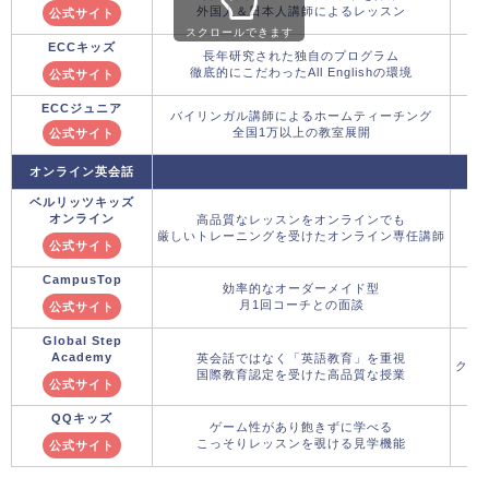
外国人＆日本人講師によるレッスン
公式サイト
スクロールできます
ECCキッズ
長年研究された独自のプログラム
徹底的にこだわったAll Englishの環境
公式サイト
ECCジュニア
バイリンガル講師によるホームティーチング
全国1万以上の教室展開
公式サイト
オンライン英会話
ベルリッツキッズ
オンライン
高品質なレッスンをオンラインでも
厳しいトレーニングを受けたオンライン専任講師
公式サイト
CampusTop
効率的なオーダーメイド型
月1回コーチとの面談
公式サイト
Global Step
Academy
英会話ではなく「英語教育」を重視
クー
国際教育認定を受けた高品質な授業
公式サイト
QQキッズ
ゲーム性があり飽きずに学べる
こっそりレッスンを覗ける見学機能
公式サイト