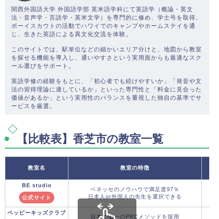
関西外国語大学 外国語学部 英米語学科にて英語学（概論・英文
法・音声学・言語学・英米文学）を専門的に修め、学士号を取得。
ボーイスカウトの活動でハワイでのキャンプやホームステイを通
じ、生きた英語による異文化交流を体験。
このサイトでは、駅単位などの細かいエリア分けと、地図から教室
を探せる機能を導入し、通いやすさという実用面からも最適なスク
ール選びをサポート。
英語学修の経験をもとに、「初心者でも続けやすいか」「発音や文
法の習得理論に適しているか」といった専門性と「料金に見合った
価値があるか」という実用性のバランスを重視した独自の基準でサ
ービスを厳選。
【比較表】香芝市の教室一覧
教室名
教室の特徴
BE studio
ベネッセのノウハウで満足度97％
日本人or外国人の先生を選択できる
公式サイト
ペッピーキッズクラブ
日本で唯一のPRCメソッドを採用