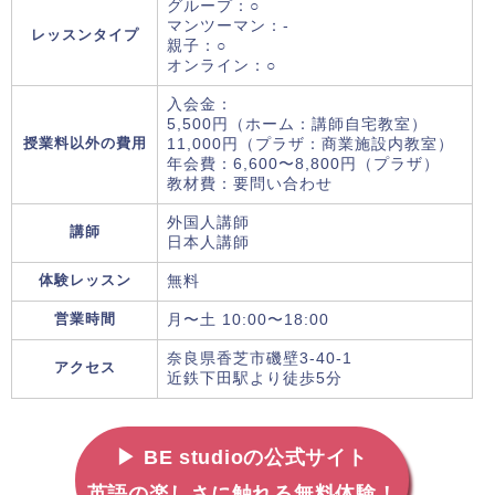
グループ：○
マンツーマン：-
レッスンタイプ
親子：○
オンライン：○
入会金：
5,500円（ホーム：講師自宅教室）
授業料以外の費用
11,000円（プラザ：商業施設内教室）
年会費：6,600〜8,800円（プラザ）
教材費：要問い合わせ
外国人講師
講師
日本人講師
体験レッスン
無料
営業時間
月〜土 10:00〜18:00
奈良県香芝市磯壁3-40-1
アクセス
近鉄下田駅より徒歩5分
▶ BE studioの公式サイト
英語の楽しさに触れる無料体験！