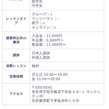
総学生
中学生
グループ：○
レッスンタイ
マンツーマン：-
プ
親子：○
オンライン：○
入会金：11,000円
授業料以外の
年会費：5,500円〜
費用
教材費：11,000円〜
日本人講師
講師
外国人講師
体験レッスン
無料
月土日 10:00〜19:00
営業時間
金 11:00〜20:00
〒633-0241
奈良県宇陀市榛原下井足４９−１ サンクシ
アクセス
ティ3F
近鉄榛原駅下車徒歩約１０分