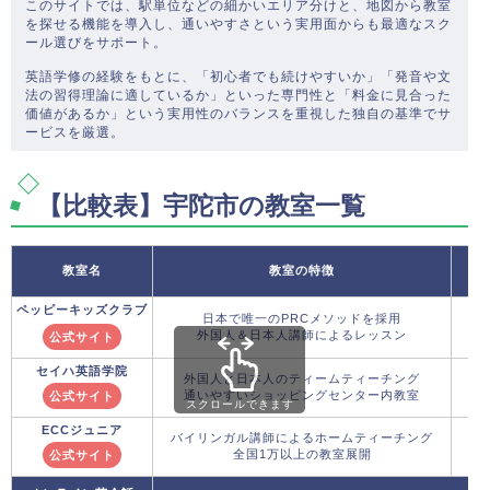
このサイトでは、駅単位などの細かいエリア分けと、地図から教室
を探せる機能を導入し、通いやすさという実用面からも最適なスク
ール選びをサポート。
英語学修の経験をもとに、「初心者でも続けやすいか」「発音や文
法の習得理論に適しているか」といった専門性と「料金に見合った
価値があるか」という実用性のバランスを重視した独自の基準でサ
ービスを厳選。
【比較表】宇陀市の教室一覧
教室名
教室の特徴
ペッピーキッズクラブ
日本で唯一のPRCメソッドを採用
外国人＆日本人講師によるレッスン
公式サイト
セイハ英語学院
外国人と日本人のティームティーチング
通いやすいショッピングセンター内教室
公式サイト
スクロールできます
ECCジュニア
バイリンガル講師によるホームティーチング
全国1万以上の教室展開
公式サイト