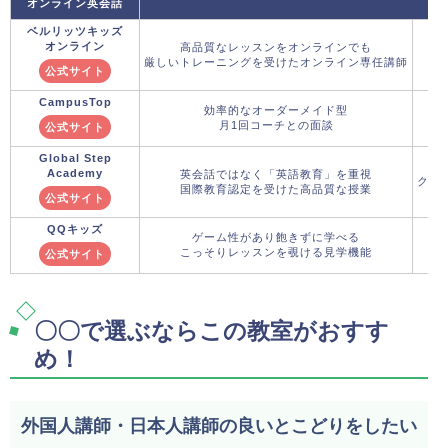
オンライン英会話
ベルリッツキッズ
オンライン
高品質なレッスンをオンラインでも
厳しいトレーニングを受けたオンライン専任講師
公式サイト
CampusTop
効率的なオーダーメイド型
月1回コーチとの面談
公式サイト
Global Step
Academy
英会話ではなく「英語教育」を重視
クー
国際教育認定を受けた高品質な授業
公式サイト
QQキッズ
ゲーム性があり飽きずに学べる
こっそりレッスンを覗ける見学機能
公式サイト
〇〇で選ぶならこの教室がおすす
め！
外国人講師・日本人講師の良いとこどりをしたい