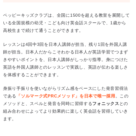
ペッピーキッズクラブは、全国に1500を超える教室を展開して
いる全国規模の幼児・こども向け英会話スクールで、1歳から
高校生まで続けて通うことができます。
レッスンは4回中3回を日本人講師が担当、残り1回を外国人講
師が担当。日本人だからこそわかる日本人が英語学習でつまず
きやすいポイントを、日本人講師がしっかり指導。身につけた
英語を外国人講師とのレッスンで実践し、英語が伝わる楽しさ
を体感することができます。
身振り手振りを使いながらリズム感をベースにした発音習得法
である
「ソルマーク式PRCメソッド」を日本で唯一採用
。この
メソッドと、スペルと発音を同時に習得する
フォニックス
との
組み合わせによってより効果的に楽しく英会話を習得していき
ます。