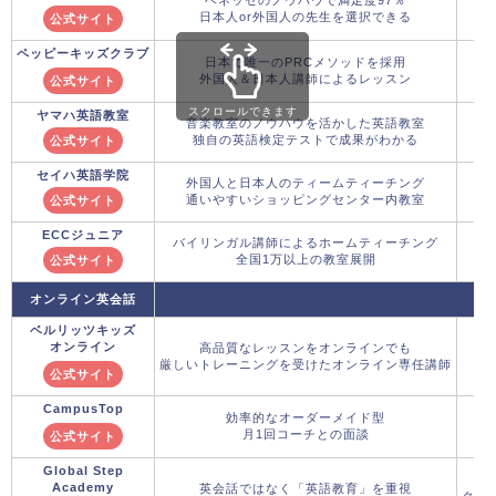
日本人or外国人の先生を選択できる
公式サイト
ペッピーキッズクラブ
日本で唯一のPRCメソッドを採用
外国人＆日本人講師によるレッスン
公式サイト
スクロールできます
ヤマハ英語教室
音楽教室のノウハウを活かした英語教室
独自の英語検定テストで成果がわかる
公式サイト
セイハ英語学院
外国人と日本人のティームティーチング
通いやすいショッピングセンター内教室
公式サイト
ECCジュニア
バイリンガル講師によるホームティーチング
全国1万以上の教室展開
公式サイト
オンライン英会話
ベルリッツキッズ
オンライン
高品質なレッスンをオンラインでも
厳しいトレーニングを受けたオンライン専任講師
公式サイト
CampusTop
効率的なオーダーメイド型
月1回コーチとの面談
公式サイト
Global Step
Academy
英会話ではなく「英語教育」を重視
クー