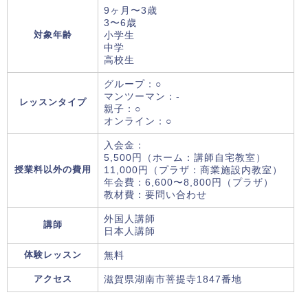
9ヶ月〜3歳
3〜6歳
対象年齢
小学生
中学
高校生
グループ：○
マンツーマン：-
レッスンタイプ
親子：○
オンライン：○
入会金：
5,500円（ホーム：講師自宅教室）
授業料以外の費用
11,000円（プラザ：商業施設内教室）
年会費：6,600〜8,800円（プラザ）
教材費：要問い合わせ
外国人講師
講師
日本人講師
体験レッスン
無料
アクセス
滋賀県湖南市菩提寺1847番地