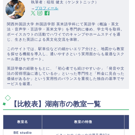
執筆者：稲垣 健太（ケンタトニック）
→
プロフィール
関西外国語大学 外国語学部 英米語学科にて英語学（概論・英文
法・音声学・言語学・英米文学）を専門的に修め、学士号を取得。
ボーイスカウトの活動でハワイでのキャンプやホームステイを通
じ、生きた英語による異文化交流を体験。
このサイトでは、駅単位などの細かいエリア分けと、地図から教室
を探せる機能を導入し、通いやすさという実用面からも最適なスク
ール選びをサポート。
英語学修の経験をもとに、「初心者でも続けやすいか」「発音や文
法の習得理論に適しているか」といった専門性と「料金に見合った
価値があるか」という実用性のバランスを重視した独自の基準でサ
ービスを厳選。
【比較表】湖南市の教室一覧
教室名
教室の特徴
BE studio
ベネッセのノウハウで満足度97％