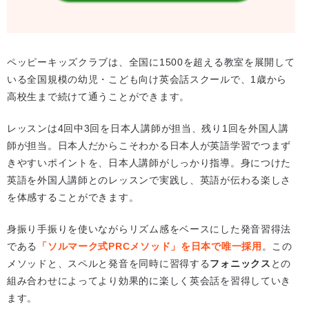
ペッピーキッズクラブは、全国に1500を超える教室を展開して
いる全国規模の幼児・こども向け英会話スクールで、1歳から
高校生まで続けて通うことができます。
レッスンは4回中3回を日本人講師が担当、残り1回を外国人講
師が担当。日本人だからこそわかる日本人が英語学習でつまず
きやすいポイントを、日本人講師がしっかり指導。身につけた
英語を外国人講師とのレッスンで実践し、英語が伝わる楽しさ
を体感することができます。
身振り手振りを使いながらリズム感をベースにした発音習得法
である
「ソルマーク式PRCメソッド」を日本で唯一採用
。この
メソッドと、スペルと発音を同時に習得する
フォニックス
との
組み合わせによってより効果的に楽しく英会話を習得していき
ます。