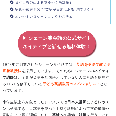
日本人講師による英検や文法対策も
宿題や家庭学習で“英語が日常にある”習慣づくり
通いやすいロケーションやシステム
▶ シェーン英会話の公式サイト
ネイティブと話せる無料体験！
1977年に創業されたシェーン英会話では、
英語を英語で教える
直接教授法
を採用しています。そのためにシェーンの
ネイティ
ブ講師
は、全員が英語を母国語としていない人に英語を指導す
るTEYLを修了している
子ども英語教育のスペシャリスト
とな
っています。
小学生以上を対象としたレッスンでは
日本人講師によるレッス
ン
も受講でき、日本語を使った丁寧な説明によって文の構造や
意味をより深く理解したり、
英検への準備・対策
を行うことも