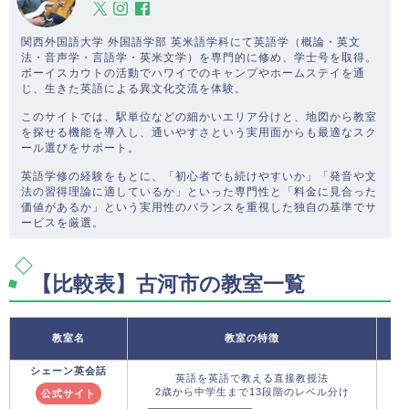
関西外国語大学 外国語学部 英米語学科にて英語学（概論・英文
法・音声学・言語学・英米文学）を専門的に修め、学士号を取得。
ボーイスカウトの活動でハワイでのキャンプやホームステイを通
じ、生きた英語による異文化交流を体験。
このサイトでは、駅単位などの細かいエリア分けと、地図から教室
を探せる機能を導入し、通いやすさという実用面からも最適なスク
ール選びをサポート。
英語学修の経験をもとに、「初心者でも続けやすいか」「発音や文
法の習得理論に適しているか」といった専門性と「料金に見合った
価値があるか」という実用性のバランスを重視した独自の基準でサ
ービスを厳選。
【比較表】古河市の教室一覧
教室名
教室の特徴
シェーン英会話
英語を英語で教える直接教授法
2歳から中学生まで13段階のレベル分け
公式サイト