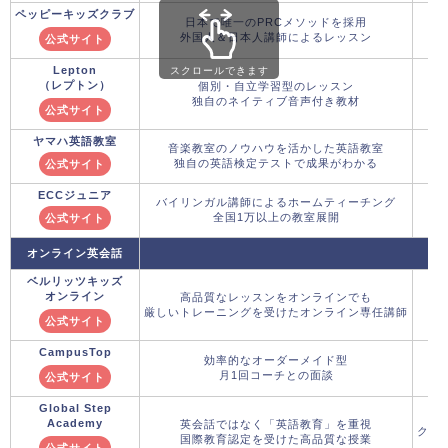
ペッピーキッズクラブ
日本で唯一のPRCメソッドを採用
外国人＆日本人講師によるレッスン
公式サイト
Lepton
スクロールできます
（レプトン）
個別・自立学習型のレッスン
独自のネイティブ音声付き教材
公式サイト
ヤマハ英語教室
音楽教室のノウハウを活かした英語教室
独自の英語検定テストで成果がわかる
公式サイト
ECCジュニア
バイリンガル講師によるホームティーチング
全国1万以上の教室展開
公式サイト
オンライン英会話
ベルリッツキッズ
オンライン
高品質なレッスンをオンラインでも
厳しいトレーニングを受けたオンライン専任講師
公式サイト
CampusTop
効率的なオーダーメイド型
月1回コーチとの面談
公式サイト
Global Step
Academy
英会話ではなく「英語教育」を重視
クー
国際教育認定を受けた高品質な授業
公式サイト