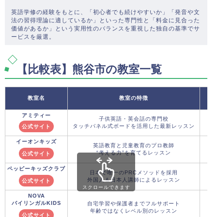
英語学修の経験をもとに、「初心者でも続けやすいか」「発音や文
法の習得理論に適しているか」といった専門性と「料金に見合った
価値があるか」という実用性のバランスを重視した独自の基準でサ
ービスを厳選。
【比較表】熊谷市の教室一覧
教室名
教室の特徴
アミティー
子供英語・英会話の専門校
タッチパネル式ボードを活用した最新レッスン
公式サイト
イーオンキッズ
英語教育と児童教育のプロ教師
“考える力”を育てるレッスン
公式サイト
ペッピーキッズクラブ
日本で唯一のPRCメソッドを採用
外国人＆日本人講師によるレッスン
公式サイト
スクロールできます
NOVA
バイリンガルKIDS
自宅学習や保護者までフルサポート
年齢ではなくレベル別のレッスン
公式サイト