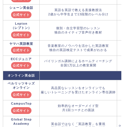
シェーン英会話
英語を英語で教える直接教授法
2歳から中学生まで13段階のレベル分け
公式サイト
Lepton
（レプトン）
個別・自立学習型のレッスン
独自のネイティブ音声付き教材
公式サイト
ヤマハ英語教室
音楽教室のノウハウを活かした英語教室
独自の英語検定テストで成果がわかる
公式サイト
ECCジュニア
バイリンガル講師によるホームティーチング
全国1万以上の教室展開
公式サイト
オンライン英会話
ベルリッツキッズ
オンライン
高品質なレッスンをオンラインでも
厳しいトレーニングを受けたオンライン専任講師
公式サイト
CampusTop
効率的なオーダーメイド型
月1回コーチとの面談
公式サイト
Global Step
Academy
英会話ではなく「英語教育」を重視
クー