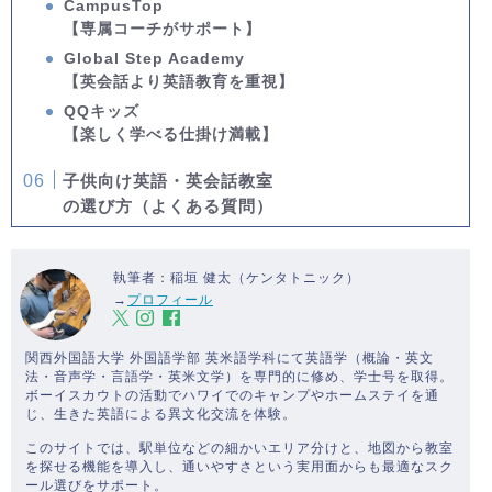
CampusTop
【専属コーチがサポート】
Global Step Academy
【英会話より英語教育を重視】
QQキッズ
【楽しく学べる仕掛け満載】
子供向け英語・英会話教室
の選び方（よくある質問）
執筆者：稲垣 健太（ケンタトニック）
→
プロフィール
関西外国語大学 外国語学部 英米語学科にて英語学（概論・英文
法・音声学・言語学・英米文学）を専門的に修め、学士号を取得。
ボーイスカウトの活動でハワイでのキャンプやホームステイを通
じ、生きた英語による異文化交流を体験。
このサイトでは、駅単位などの細かいエリア分けと、地図から教室
を探せる機能を導入し、通いやすさという実用面からも最適なスク
ール選びをサポート。