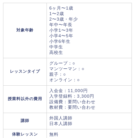
6ヶ月〜1歳
1〜2歳
2〜3歳・年少
年中〜年長
対象年齢
小学1〜3年
小学4〜5年
小学6年生
中学生
高校生
グループ：○
マンツーマン：○
レッスンタイプ
親子：○
オンライン：○
入会金：11,000円
入学登録料：3,300円
授業料以外の費用
設備費：要問い合わせ
教材費：要問い合わせ
外国人講師
講師
日本人講師
体験レッスン
無料