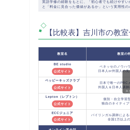
英語学修の経験をもとに、「初心者でも続けやすい
と「料金に見合った価値があるか」という実用性の
【比較表】吉川市の教室
教室名
教室の
BE studio
ベネッセのノウハウ
日本人or外国人の
公式サイト
ペッピーキッズクラブ
日本で唯一のPRC
外国人＆日本人講師
公式サイト
ス
Lepton
（レプトン）
個別・自立学習
独自のネイティブ
公式サイト
ECCジュニア
バイリンガル講師による
全国1万以上
公式サイト
オンライン英会話