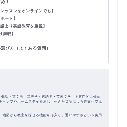
すめ！
いレッスンをオンラインでも】
サポート】
会話より英語教育を重視】
け満載】
の選び方（よくある質問）
）
学（概論・英文法・音声学・言語学・英米文学）を専門的に修め、
キャンプやホームステイを通じ、生きた英語による異文化交流
、地図から教室を探せる機能を導入し、通いやすさという実用