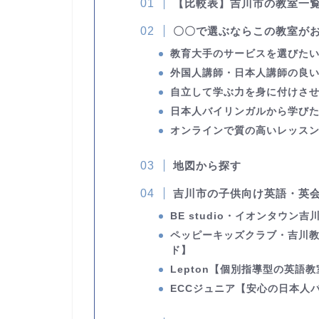
【比較表】吉川市の教室一
〇〇で選ぶならこの教室が
教育大手のサービスを選びた
外国人講師・日本人講師の良
自立して学ぶ力を身に付けさ
日本人バイリンガルから学び
オンラインで質の高いレッス
地図から探す
吉川市の子供向け英語・英会
BE studio・イオンタウン
ペッピーキッズクラブ・吉川
ド】
Lepton
【個別指導型の英語教
ECCジュニア
【安心の日本人