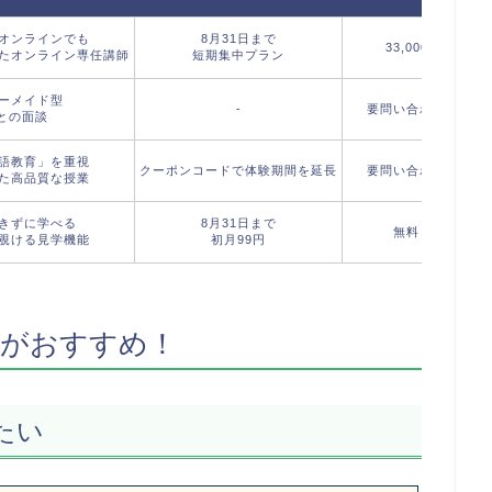
オンラインでも
8月31日まで
33,000
たオンライン専任講師
短期集中プラン
ーメイド型
-
要問い合わせ
フ
との面談
語教育」を重視
クーポンコードで体験期間を延長
要問い合わせ
た高品質な授業
きずに学べる
8月31日まで
無料
フ
覗ける見学機能
初月99円
室がおすすめ！
たい