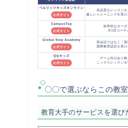
ベルリッツキッズ
オンライン
高品質なレッスンを
厳しいトレーニングを受け
公式サイト
CampusTop
効率的なオーダ
月1回コーチ
公式サイト
Global Step
Academy
英会話ではなく「英
国際教育認定を受け
公式サイト
QQキッズ
ゲーム性があり飽
こっそりレッスンを
公式サイト
〇〇で選ぶならこの教
教育大手のサービスを選び