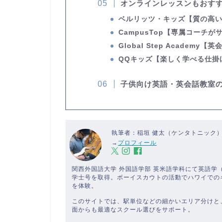
オンラインレッスンもおす
ベルリッツ・キッズ
【質の高
CampusTop
【専属コーチが
Global Step Academy
【英
QQキッズ
【楽しく学べる仕掛
子供向け英語・英会話教室
執筆者：稲垣 健太（ケンタトニック
→
プロフィール
関西外国語大学 外国語学部 英米語学科にて英語
学士号を取得。ボーイスカウトの活動でハワイでの
を体験。
このサイトでは、駅単位などの細かいエリア分けと
面からも最適なスクール選びをサポート。