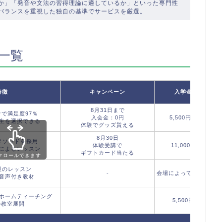
か」「発音や文法の習得理論に適しているか」といった専門性
バランスを重視した独自の基準でサービスを厳選。
一覧
特徴
キャンペーン
入学金
8月31日まで
で満足度97％
入会金：0円
5,500円〜
先生を選択できる
体験でグッズ貰える
8月30日
メソッドを採用
体験受講で
11,000円
によるレッスン
ギフトカード当たる
クロールできます
型のレッスン
-
会場によって異なる
音声付き教材
ホームティーチング
5,500円
バ
の教室展開