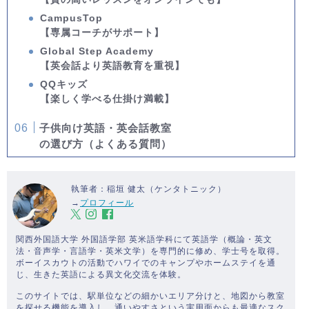
CampusTop
【専属コーチがサポート】
Global Step Academy
【英会話より英語教育を重視】
QQキッズ
【楽しく学べる仕掛け満載】
子供向け英語・英会話教室
の選び方（よくある質問）
執筆者：稲垣 健太（ケンタトニック）
→
プロフィール
関西外国語大学 外国語学部 英米語学科にて英語学（概論・英文
法・音声学・言語学・英米文学）を専門的に修め、学士号を取得。
ボーイスカウトの活動でハワイでのキャンプやホームステイを通
じ、生きた英語による異文化交流を体験。
このサイトでは、駅単位などの細かいエリア分けと、地図から教室
を探せる機能を導入し、通いやすさという実用面からも最適なスク