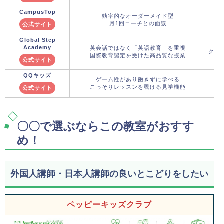
CampusTop
効率的なオーダーメイド型
月1回コーチとの面談
公式サイト
Global Step
Academy
英会話ではなく「英語教育」を重視
クー
国際教育認定を受けた高品質な授業
公式サイト
QQキッズ
ゲーム性があり飽きずに学べる
こっそりレッスンを覗ける見学機能
公式サイト
〇〇で選ぶならこの教室がおすす
め！
外国人講師・日本人講師の良いとこどりをしたい
ペッピーキッズクラブ