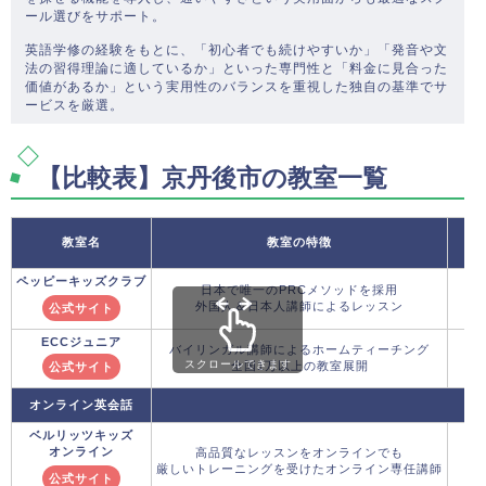
ール選びをサポート。
英語学修の経験をもとに、「初心者でも続けやすいか」「発音や文
法の習得理論に適しているか」といった専門性と「料金に見合った
価値があるか」という実用性のバランスを重視した独自の基準でサ
ービスを厳選。
【比較表】京丹後市の教室一覧
教室名
教室の特徴
ペッピーキッズクラブ
日本で唯一のPRCメソッドを採用
外国人＆日本人講師によるレッスン
公式サイト
ECCジュニア
バイリンガル講師によるホームティーチング
スクロールできます
全国1万以上の教室展開
公式サイト
オンライン英会話
ベルリッツキッズ
オンライン
高品質なレッスンをオンラインでも
厳しいトレーニングを受けたオンライン専任講師
公式サイト