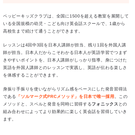
ペッピーキッズクラブは、全国に1500を超える教室を展開して
いる全国規模の幼児・こども向け英会話スクールで、1歳から
高校生まで続けて通うことができます。
レッスンは4回中3回を日本人講師が担当、残り1回を外国人講
師が担当。日本人だからこそわかる日本人が英語学習でつまず
きやすいポイントを、日本人講師がしっかり指導。身につけた
英語を外国人講師とのレッスンで実践し、英語が伝わる楽しさ
を体感することができます。
身振り手振りを使いながらリズム感をベースにした発音習得法
である
「ソルマーク式PRCメソッド」を日本で唯一採用
。この
メソッドと、スペルと発音を同時に習得する
フォニックス
との
組み合わせによってより効果的に楽しく英会話を習得していき
ます。