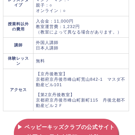
イプ
親子：○
オンライン：○
入会金：11,000円
授業料以外
教室運営費：1,232円
の費用
（教室によって異なる場合があります。）
外国人講師
講師
日本人講師
体験レッス
無料
ン
【京丹後教室】
京都府京丹後市峰山町荒山842-1 マスダ不
動産ビル101
アクセス
【第2京丹後教室】
京都府京丹後市峰山町新町115 丹後北都不
動産ビル２Ｆ
▶ ペッピーキッズクラブの公式サイト