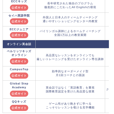
ECCキッズ
長年研究された独自のプログラム
徹底的にこだわったAll Englishの環境
公式サイト
セイハ英語学院
外国人と日本人のティームティーチング
通いやすいショッピングセンター内教室
公式サイト
ECCジュニア
バイリンガル講師によるホームティーチング
全国1万以上の教室展開
公式サイト
オンライン英会話
ベルリッツキッズ
オンライン
高品質なレッスンをオンラインでも
厳しいトレーニングを受けたオンライン専任講師
公式サイト
CampusTop
効率的なオーダーメイド型
月1回コーチとの面談
公式サイト
Global Step
Academy
英会話ではなく「英語教育」を重視
クー
国際教育認定を受けた高品質な授業
公式サイト
QQキッズ
ゲーム性があり飽きずに学べる
こっそりレッスンを覗ける見学機能
公式サイト