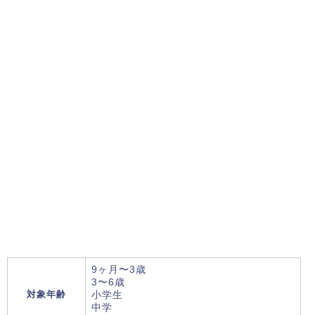
9ヶ月〜3歳
3〜6歳
対象年齢
小学生
中学