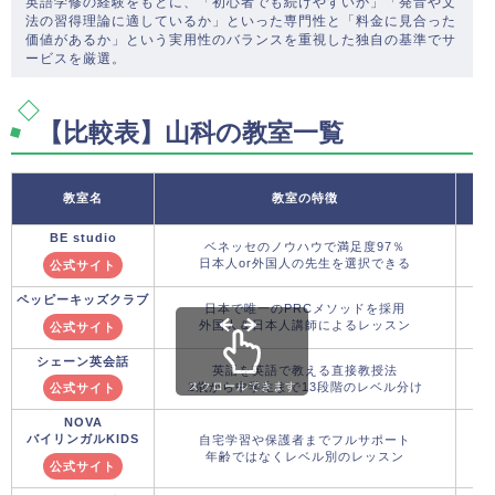
英語学修の経験をもとに、「初心者でも続けやすいか」「発音や文
法の習得理論に適しているか」といった専門性と「料金に見合った
価値があるか」という実用性のバランスを重視した独自の基準でサ
ービスを厳選。
【比較表】山科の教室一覧
教室名
教室の特徴
BE studio
ベネッセのノウハウで満足度97％
日本人or外国人の先生を選択できる
公式サイト
ペッピーキッズクラブ
日本で唯一のPRCメソッドを採用
外国人＆日本人講師によるレッスン
公式サイト
シェーン英会話
英語を英語で教える直接教授法
2歳から中学生まで13段階のレベル分け
スクロールできます
公式サイト
NOVA
バイリンガルKIDS
自宅学習や保護者までフルサポート
年齢ではなくレベル別のレッスン
公式サイト