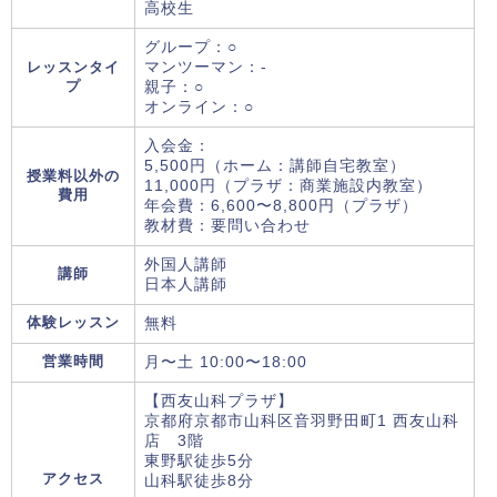
高校生
グループ：○
レッスンタイ
マンツーマン：-
プ
親子：○
オンライン：○
入会金：
5,500円（ホーム：講師自宅教室）
授業料以外の
11,000円（プラザ：商業施設内教室）
費用
年会費：6,600〜8,800円（プラザ）
教材費：要問い合わせ
外国人講師
講師
日本人講師
体験レッスン
無料
営業時間
月〜土 10:00〜18:00
【西友山科プラザ】
京都府京都市山科区音羽野田町1 西友山科
店 3階
東野駅徒歩5分
アクセス
山科駅徒歩8分