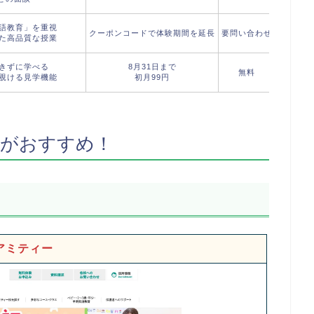
語教育」を重視
クーポンコードで体験期間を延長
要問い合わせ
ネイテ
た高品質な授業
きずに学べる
8月31日まで
無料
フィリピ
覗ける見学機能
初月99円
室がおすすめ！
アミティー