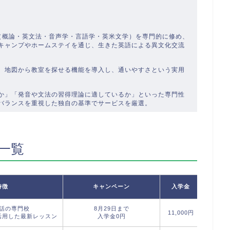
学（概論・英文法・音声学・言語学・英米文学）を専門的に修め、
キャンプやホームステイを通じ、生きた英語による異文化交流
、地図から教室を探せる機能を導入し、通いやすさという実用
か」「発音や文法の習得理論に適しているか」といった専門性
バランスを重視した独自の基準でサービスを厳選。
一覧
特徴
キャンペーン
入学金
講師
話の専門校
8月29日まで
外国
11,000円
活用した最新レッスン
入学金0円
日本