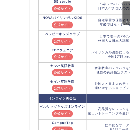
BE studio
ベネッセのノウハウ
日本人or外国人の
公式サイト
NOVA
バイリンガルKIDS
自宅学習や保護者ま
ス
年齢ではなくレベ
公式サイト
ペッピーキッズクラブ
日本で唯一のPRC
外国人＆日本人講師
公式サイト
ECCジュニア
バイリンガル講師による
全国1万以上
公式サイト
ヤマハ英語教室
音楽教室のノウハウを
独自の英語検定テス
公式サイト
セイハ英語学院
外国人と日本人のティ
通いやすいショッピン
公式サイト
オンライン英会話
ベルリッツキッズ
オンライン
高品質なレッスンを
厳しいトレーニングを受け
公式サイト
CampusTop
効率的なオーダ
月1回コーチ
公式サイト