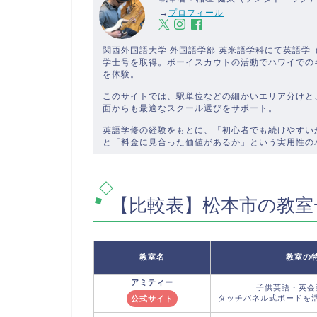
→
プロフィール
関西外国語大学 外国語学部 英米語学科にて英語
学士号を取得。ボーイスカウトの活動でハワイでの
を体験。
このサイトでは、駅単位などの細かいエリア分けと
面からも最適なスクール選びをサポート。
英語学修の経験をもとに、「初心者でも続けやすい
と「料金に見合った価値があるか」という実用性の
【比較表】松本市の教室
教室名
教室の
アミティー
子供英語・英会
タッチパネル式ボードを
公式サイト