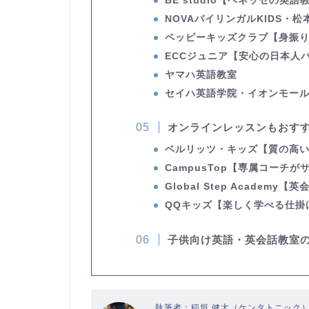
BE studio
【ベネッセの英語
NOVAバイリンガルKIDS・松
ペッピーキッズクラブ
【身振
ECCジュニア
【安心の日本人
ヤマハ英語教室
セイハ英語学院・イオンモー
オンラインレッスンもおす
ベルリッツ・キッズ
【質の高
CampusTop
【専属コーチが
Global Step Academy
【英
QQキッズ
【楽しく学べる仕掛
子供向け英語・英会話教室
執筆者：稲垣 健太（ケンタトニック