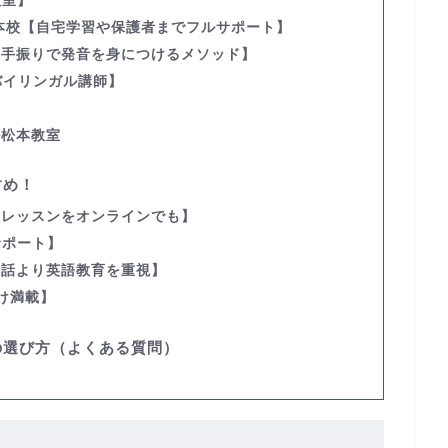
教室】
本校
【自宅学習や保護者までフルサポート】
り手振りで発音を身につけるメソッド】
バイリンガル講師】
ル松本教室
すめ！
いレッスンをオンラインでも】
サポート】
会話より英語教育を重視】
け満載】
の選び方（よくある質問）
）