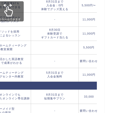
8月31日まで
で満足度97％
外国
入会金：0円
5,500円〜
先生を選択できる
日本
体験でグッズ貰える
でフルサポート
クロールできます
-
11,000円
ネイテ
ル別のレッスン
8月30日
メソッドを採用
外国
体験受講で
11,000円
によるレッスン
日本
ギフトカード当たる
ホームティーチング
5,500円
バイリン
の教室展開
活かした英語教室
-
要問い合わせ
日本
トで成果がわかる
ームティーチング
5月31日まで
外国
11,000円
グセンター内教室
入会金無料
日本
オンラインでも
8月31日まで
33,000
外国
たオンライン専任講師
短期集中プラン
ーメイド型
-
要問い合わせ
フィリピ
との面談