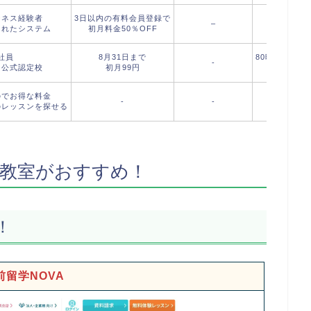
ジネス経験者
3日以内の有料会員登録で
–
されたシステム
初月料金50％OFF
社員
8月31日まで
80時間受講
-
初公式認定校
初月99円
レッ
のでお得な料金
-
-
のレッスンを探せる
教室がおすすめ！
！
前留学NOVA