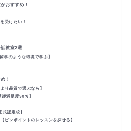
室がおすすめ！
業を受けたい！
話教室2選
留学のような環境で学ぶ】
すめ！
金より品質で選ぶなら】
講師満足度90％】
正式認定校】
す
【ピンポイントのレッスンを探せる】