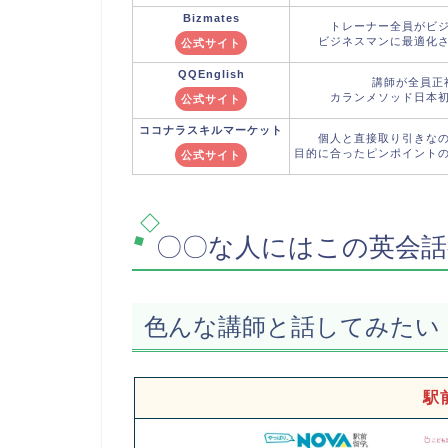
Bizmates
トレーナー全員がビ
ビジネスマンに最適化
公式サイト
QQEnglish
講師が全員正
カランメソッド日本
公式サイト
ココナラ
スキルマーケット
個人と直接取り引きな
目的に合ったピンポイント
公式サイト
〇〇な人にはこの英会話
色んな講師と話してみたい
駅