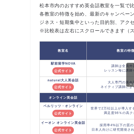
松本市内のおすすめ英会話教室を一覧で
各教室の特徴を始め、最新のキャンペー
ジネス・短期集中といった目的別、アク
※比較表は左右にスクロールできます（
教室名
教室の特
駅前留学NOVA
講師は全員外
レッスン毎に講師
公式サイト
natural大人英会話
大人専門の英会
ス
ネイティブ講師によ
公式サイト
オンライン英会話
ベルリッツ
・オンライン
世界で2万社以上が導入す
満足度98％の高
公式サイト
イーオン
オンライン英会話
採用率4%以下の質
日本人向けに研究開発さ
公式サイト