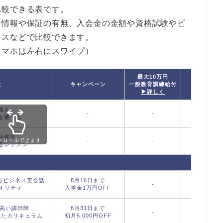
比較できる表です。
ン情報や保証の有無、入会金の金額や資格試験やビ
セスなどで比較できます。
スマホは左右にスワイプ）
最大10万円
徴
キャンペーン
一般教育訓練給付
T
▶詳しく
国人
-
-
を選べる
話教室
クロールできます
-
-
るレッスン
るビジネス英会話
8月16日まで
-
クオリティ
入学金1万円OFF
の高い講師陣
8月31日まで
-
れたカリキュラム
初月5,000円OFF