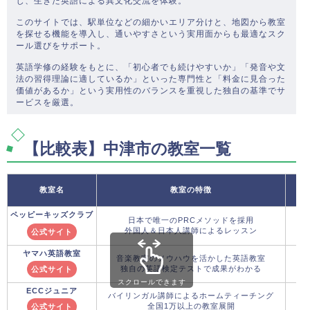
じ、生きた英語による異文化交流を体験。
このサイトでは、駅単位などの細かいエリア分けと、地図から教室
を探せる機能を導入し、通いやすさという実用面からも最適なスク
ール選びをサポート。
英語学修の経験をもとに、「初心者でも続けやすいか」「発音や文
法の習得理論に適しているか」といった専門性と「料金に見合った
価値があるか」という実用性のバランスを重視した独自の基準でサ
ービスを厳選。
【比較表】中津市の教室一覧
教室名
教室の特徴
ペッピーキッズクラブ
日本で唯一のPRCメソッドを採用
外国人＆日本人講師によるレッスン
公式サイト
ヤマハ英語教室
音楽教室のノウハウを活かした英語教室
独自の英語検定テストで成果がわかる
公式サイト
スクロールできます
ECCジュニア
バイリンガル講師によるホームティーチング
全国1万以上の教室展開
公式サイト