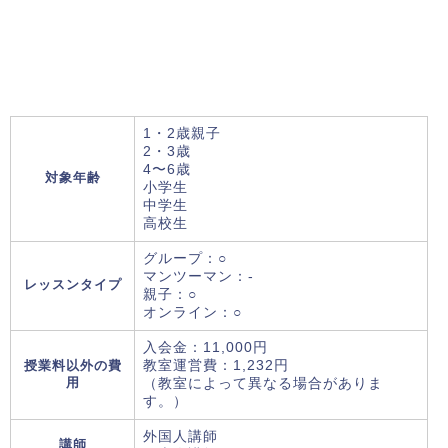
1・2歳親子
2・3歳
4〜6歳
対象年齢
小学生
中学生
高校生
グループ：○
マンツーマン：-
レッスンタイプ
親子：○
オンライン：○
入会金：11,000円
授業料以外の費
教室運営費：1,232円
用
（教室によって異なる場合がありま
す。）
外国人講師
講師