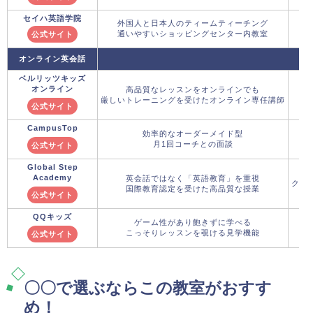
セイハ英語学院
外国人と日本人のティームティーチング
通いやすいショッピングセンター内教室
公式サイト
オンライン英会話
ベルリッツキッズ
オンライン
高品質なレッスンをオンラインでも
厳しいトレーニングを受けたオンライン専任講師
公式サイト
CampusTop
効率的なオーダーメイド型
月1回コーチとの面談
公式サイト
Global Step
Academy
英会話ではなく「英語教育」を重視
クー
国際教育認定を受けた高品質な授業
公式サイト
QQキッズ
ゲーム性があり飽きずに学べる
こっそりレッスンを覗ける見学機能
公式サイト
〇〇で選ぶならこの教室がおすす
め！