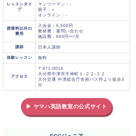
レッスンタイ
マンツーマン：-
プ
親子：○
オンライン：-
入会金：5,500円
授業料以外の
教材費：要問い合わせ
費用
施設費：660円〜/月
講師
日本人講師
体験レッスン
無料
〒871-0016
大分県中津市牛神町１-２２-１２
アクセス
大分交通 中津総合庁舎前バス停より徒歩3
分
▶ ヤマハ英語教室の公式サイト
ECCジュニア