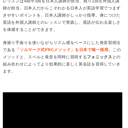
レッスンは4回中3回を日本人講師が担当、残り1回を外国人講
師が担当。日本人だからこそわかる日本人が英語学習でつまず
きやすいポイントを、日本人講師がしっかり指導。身につけた
英語を外国人講師とのレッスンで実践し、英語が伝わる楽しさ
を体感することができます。
身振り手振りを使いながらリズム感をベースにした発音習得法
である
「ソルマーク式PRCメソッド」を日本で唯一採用
。この
メソッドと、スペルと発音を同時に習得する
フォニックス
との
組み合わせによってより効果的に楽しく英会話を習得していき
ます。