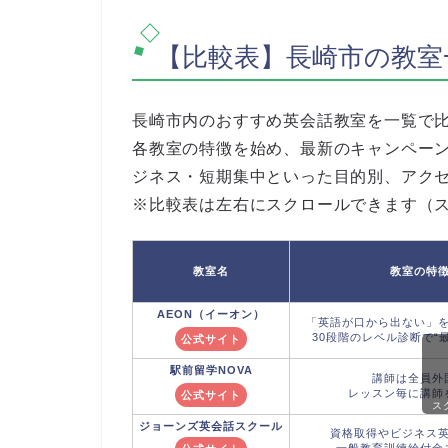
【比較表】長崎市の教室
長崎市内のおすすめ英会話教室を一覧で
各教室の特徴を始め、最新のキャンペー
ジネス・短期集中といった目的別、アク
※比較表は左右にスクロールできます（
教室名
教室の特
AEON（イーオン）
「英語が口から出ない」
30段階のレベル診断で“
公式サイト
駅前留学NOVA
講師は全員外
レッスン毎に講師
公式サイト
ス
ジョーンズ英会話スクール
資格取得やビジネス
一般教育訓練給付金