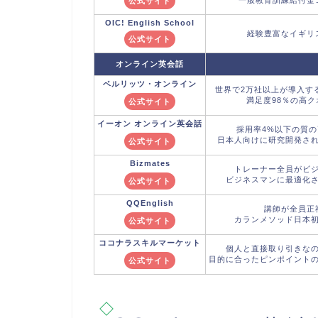
公式サイト
OIC! English School
経験豊富なイギリ
公式サイト
オンライン英会話
ベルリッツ
・オンライン
世界で2万社以上が導入す
満足度98％の高
公式サイト
イーオン
オンライン英会話
採用率4%以下の質
日本人向けに研究開発さ
公式サイト
Bizmates
トレーナー全員がビ
ビジネスマンに最適化
公式サイト
QQEnglish
講師が全員正
カランメソッド日本
公式サイト
ココナラ
スキルマーケット
個人と直接取り引きな
目的に合ったピンポイント
公式サイト