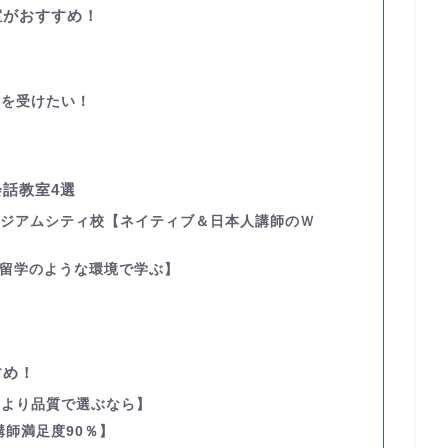
室がおすすめ！
！
業を受けたい！
話教室4選
タジアムシティ校
【ネイティブ＆日本人講師のＷ
留学のような環境で学ぶ】
すめ！
金より品質で選ぶなら】
講師満足度90％】