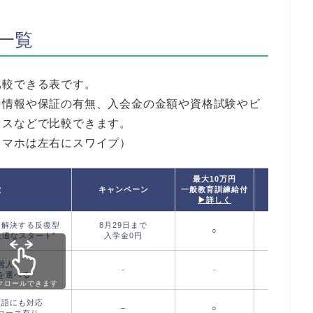
一覧
比較できる表です。
ン情報や保証の有無、入会金の金額や資格試験やビ
セスなどで比較できます。
スマホは左右にスワイプ）
最大10万円
徴
キャンペーン
一般教育訓練給付
T
▶詳しく
を解決する反復型
8月29日まで
○
最適なスタート”
入学金0円
国人
-
-
を選べる
クロールできます
英語にも対応
–
○
コース有り