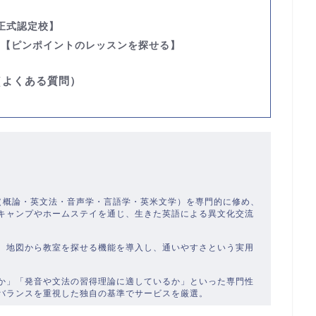
正式認定校】
す
【ピンポイントのレッスンを探せる】
（よくある質問）
）
学（概論・英文法・音声学・言語学・英米文学）を専門的に修め、
キャンプやホームステイを通じ、生きた英語による異文化交流
、地図から教室を探せる機能を導入し、通いやすさという実用
か」「発音や文法の習得理論に適しているか」といった専門性
バランスを重視した独自の基準でサービスを厳選。