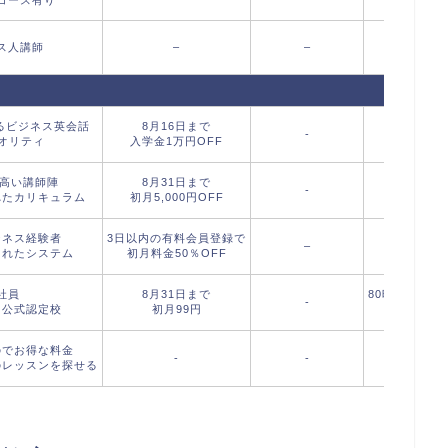
ス人講師
–
–
るビジネス英会話
8月16日まで
-
クオリティ
入学金1万円OFF
の高い講師陣
8月31日まで
-
れたカリキュラム
初月5,000円OFF
ジネス経験者
3日以内の有料会員登録で
–
されたシステム
初月料金50％OFF
社員
8月31日まで
80時間受講
-
初公式認定校
初月99円
レッ
のでお得な料金
-
-
のレッスンを探せる