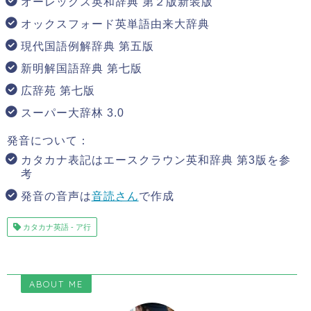
オーレックス英和辞典 第２版新装版
オックスフォード英単語由来大辞典
現代国語例解辞典 第五版
新明解国語辞典 第七版
広辞苑 第七版
スーパー大辞林 3.0
発音について：
カタカナ表記はエースクラウン英和辞典 第3版を参
考
発音の音声は
音読さん
で作成
カタカナ英語 - ア行
ABOUT ME