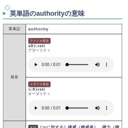
英単語のauthorityの意味
英表記
authority
アメリカ英語
əθɔ́ːrəti
ア
ソ
ーリティ
発音
イギリス英語
ɔːθɔ́rəti
オー
ソ
リティ
［〜に対する］権威（権威者）、権力（権
名詞