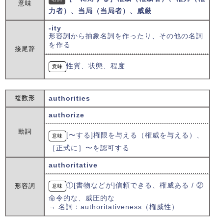
意味
力者）、当局（当局者）、威厳
-ity
形容詞から抽象名詞を作ったり、その他の名詞
を作る
接尾辞
性質、状態、程度
意味
複数形
authorities
authorize
動詞
[〜する]権限を与える（権威を与える）、
意味
［正式に］〜を認可する
authoritative
①[書物などが]信頼できる、権威ある / ②
形容詞
意味
命令的な、威圧的な
→ 名詞：authoritativeness（権威性）