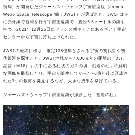
宙局）が開発したジェームズ・ウェッブ宇宙望遠鏡（James
Webb Space Telescope /略：JWST）が選ばれた。JWSTは主
に赤外線で観測を行う宇宙望遠鏡で、直径6.5メートルの鏡を
持つ。2021年12月25日にフランス領ギアナにあるギアナ宇宙
センターから宇宙に打ち上げられた。
JWSTの最終目標は、推定138億年とされる宇宙の初代星や初
代銀河を探すこと。JWST地球から7,000光年の距離の「わし
星雲（M16）」の中にある柱状のガスの塊「創造の柱」の鮮明
な画像を撮影したり、宇宙が誕生してから4〜6億年後に形成さ
れた3つの銀河を発見するなど、大きな成果を挙げている。
ジェームズ・ウェッブ宇宙望遠鏡が撮影した「創造の柱」