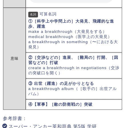
可算名詞
名詞
①［科学上や学問上の］大発見、飛躍的な進
歩、躍進
make a breakthrough（大発見をする）
medical breakthrough（医学上の大発見）
a breakthrough in something（〜における大
発見）
②［交渉などの］進展、［難局の］打開、［因
意味
習などの］打破
create a breakthrough in negotiations（交渉
の突破口を開く）
③ 出世（躍進）の足がかりとなる
a breakthrough album（［歌手の］出世アル
バム）
④【軍事】［敵の防衛戦の］突破
参考辞書：
スーパー・アンカー英和辞典 第5版 学研