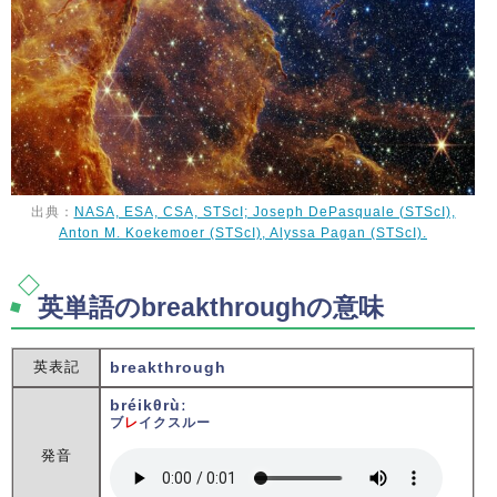
出典：
NASA, ESA, CSA, STScI; Joseph DePasquale (STScI),
Anton M. Koekemoer (STScI), Alyssa Pagan (STScI).
英単語のbreakthroughの意味
英表記
breakthrough
bréikθrùː
ブ
レ
イクスルー
発音