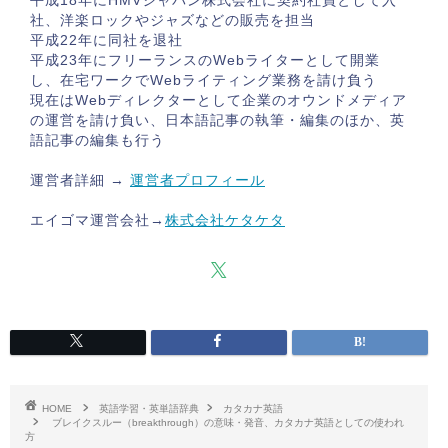
平成18年にHMVジャパン株式会社に契約社員として入
社、洋楽ロックやジャズなどの販売を担当
平成22年に同社を退社
平成23年にフリーランスのWebライターとして開業
し、在宅ワークでWebライティング業務を請け負う
現在はWebディレクターとして企業のオウンドメディア
の運営を請け負い、日本語記事の執筆・編集のほか、英
語記事の編集も行う
運営者詳細 →
運営者プロフィール
エイゴマ運営会社→
株式会社ケタケタ
HOME
英語学習・英単語辞典
カタカナ英語
ブレイクスルー（breakthrough）の意味・発音、カタカナ英語としての使われ
方