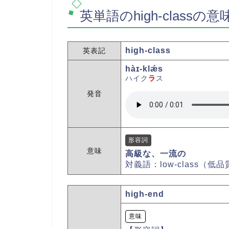
英単語のhigh-classの意
high-class
英表記
hàɪ-klǽs
ハイク
ラ
ス
発音
形容詞
意味
高級な、一流の
対義語：low-class（
high-end
意味