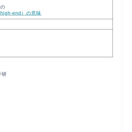
質の
igh-end）の意味
な
学研