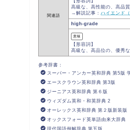
【形容詞】
高級な、高性能の、高品
→解説記事：
ハイエンド（h
関連語
high-grade
意味
【形容詞】
高級な、高品位の、優秀
参考辞書：
スーパー・アンカー英和辞典 第5版 
エースクラウン英和辞典 第3版
ジーニアス英和辞典 第６版
ウィズダム英和・和英辞典 2
オーレックス英和辞典 第２版新装版
オックスフォード英単語由来大辞典
現代国語例解辞典 第五版