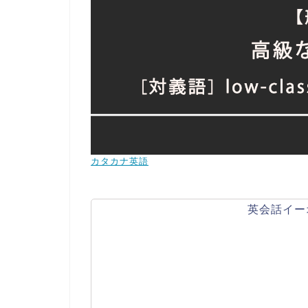
カタカナ英語
英会話イー