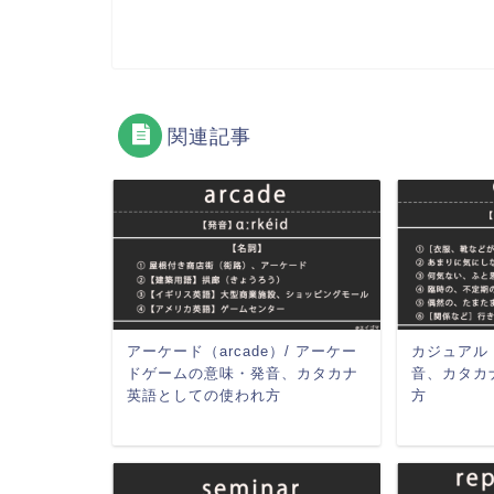
関連記事
アーケード（arcade）/ アーケー
カジュアル（
ドゲームの意味・発音、カタカナ
音、カタカ
英語としての使われ方
方