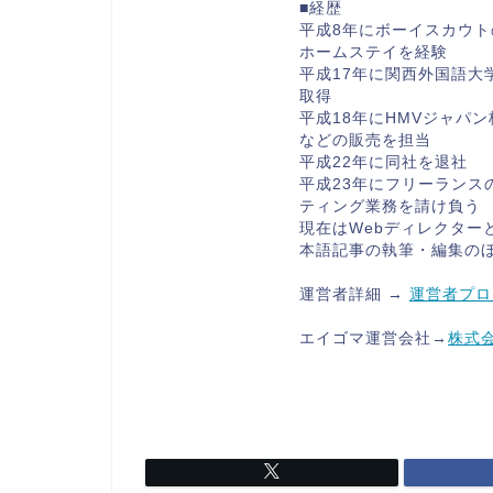
■経歴
平成8年にボーイスカウト
ホームステイを経験
平成17年に関西外国語大
取得
平成18年にHMVジャパ
などの販売を担当
平成22年に同社を退社
平成23年にフリーランス
ティング業務を請け負う
現在はWebディレクター
本語記事の執筆・編集の
運営者詳細 →
運営者プロ
エイゴマ運営会社→
株式