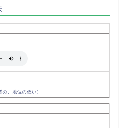
味
低品質の、地位の低い）