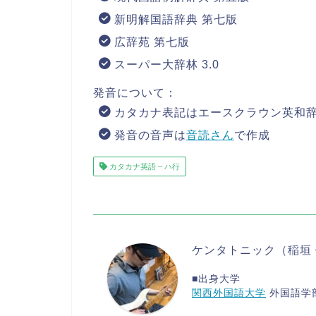
新明解国語辞典 第七版
広辞苑 第七版
スーパー大辞林 3.0
発音について：
カタカナ表記はエースクラウン英和辞
発音の音声は
音読さん
で作成
カタカナ英語 – ハ行
ケンタトニック（稲垣
■出身大学
関西外国語大学
外国語学