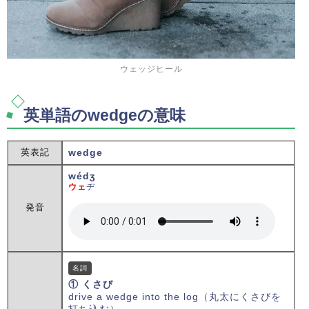
ウェッジヒール
英単語のwedgeの意味
英表記
wedge
wédʒ
ウェ
ヂ
発音
名詞
① くさび
drive a wedge into the log（丸太にくさびを