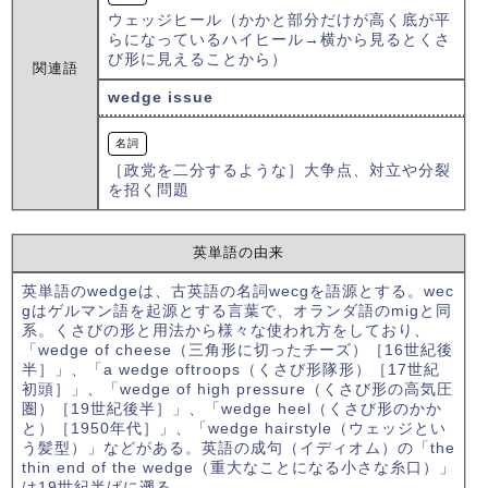
ウェッジヒール（かかと部分だけが高く底が平
らになっているハイヒール→横から見るとくさ
び形に見えることから）
関連語
wedge issue
名詞
［政党を二分するような］大争点、対立や分裂
を招く問題
英単語の由来
英単語のwedgeは、古英語の名詞wecgを語源とする。wec
gはゲルマン語を起源とする言葉で、オランダ語のmigと同
系。くさびの形と用法から様々な使われ方をしており、
「wedge of cheese（三角形に切ったチーズ）［16世紀後
半］」、「a wedge oftroops（くさび形隊形）［17世紀
初頭］」、「wedge of high pressure（くさび形の高気圧
圏）［19世紀後半］」、「wedge heel（くさび形のかか
と）［1950年代］」、「wedge hairstyle（ウェッジとい
う髪型）」などがある。英語の成句（イディオム）の「the
thin end of the wedge（重大なことになる小さな糸口）」
は19世紀半ばに遡る。