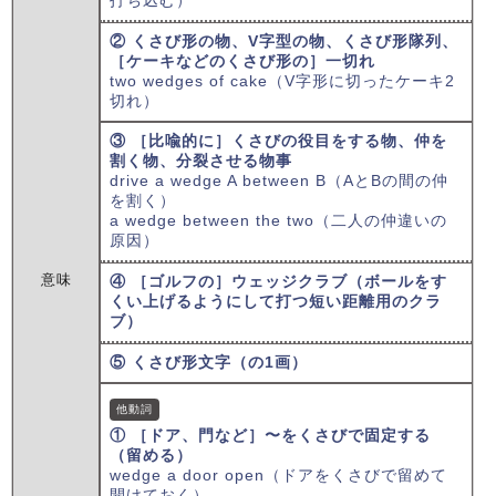
打ち込む）
② くさび形の物、V字型の物、くさび形隊列、
［ケーキなどのくさび形の］一切れ
two wedges of cake（V字形に切ったケーキ2
切れ）
③ ［比喩的に］くさびの役目をする物、仲を
割く物、分裂させる物事
drive a wedge A between B（AとBの間の仲
を割く）
a wedge between the two（二人の仲違いの
原因）
意味
④ ［ゴルフの］ウェッジクラブ（ボールをす
くい上げるようにして打つ短い距離用のクラ
ブ）
⑤ くさび形文字（の1画）
他動詞
① ［ドア、門など］〜をくさびで固定する
（留める）
wedge a door open（ドアをくさびで留めて
開けておく）