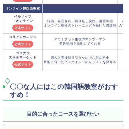
オンライン韓国語教室
ベルリッツ
・オンライン
録画・録音され、繰り返し視聴・復習可能
8月
オンライン指導のトレーニングを受けた講師陣
入学金
公式サイト
コリアンカレッジ
アウトプット重視のマンツーマン
発音動画を添削してくれる
公式サイト
ココナラ
スキルマーケット
個人と直接取り引きなのでお得な料金
目的に合ったピンポイントのレッスンを探せる
公式サイト
〇〇な人にはこの韓国語教室がおす
すめ！
目的に合ったコースを選びたい