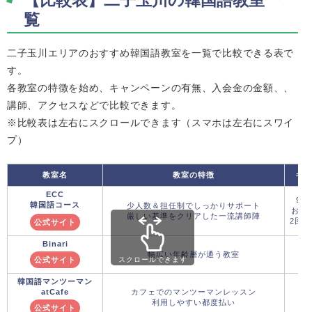
覧
二子玉川エリアのおすすめ韓国語教室を一覧で比較できる表で
す。
各教室の特徴を始め、キャンペーンの有無、入会金の金額、、
講師、アクセスなどで比較できます。
※比較表は左右にスクロールできます（スマホは左右にスワイ
プ）
教室名
教室の特徴
キャ
ECC
9月
韓国語コース
少人数＆担任制でしっかりサポート
おた
厳しい基準をクリアした一流講師陣
2回：
公式サイト
Binari
幅広い年齢層が通う教室
公式サイト
スクロールできます
韓国語マンツーマン
atCafe
カフェでのマンツーマンレッスン
利用しやすい都度払い
公式サイト