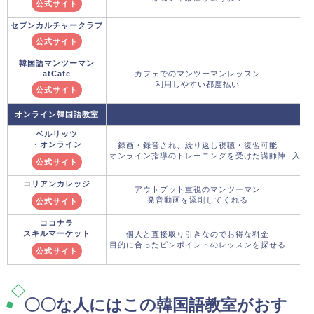
公式サイト
セブンカルチャークラブ
–
公式サイト
韓国語マンツーマン
atCafe
カフェでのマンツーマンレッスン
利用しやすい都度払い
公式サイト
オンライン韓国語教室
ベルリッツ
・オンライン
録画・録音され、繰り返し視聴・復習可能
8
オンライン指導のトレーニングを受けた講師陣
入学金
公式サイト
コリアンカレッジ
アウトプット重視のマンツーマン
発音動画を添削してくれる
公式サイト
ココナラ
スキルマーケット
個人と直接取り引きなのでお得な料金
目的に合ったピンポイントのレッスンを探せる
公式サイト
〇〇な人にはこの韓国語教室がおす