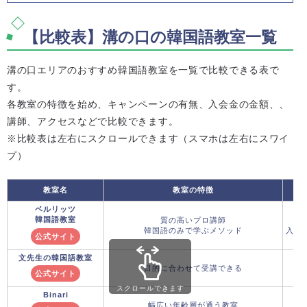
【比較表】溝の口の韓国語教室一覧
溝の口エリアのおすすめ韓国語教室を一覧で比較できる表で
す。
各教室の特徴を始め、キャンペーンの有無、入会金の金額、、
講師、アクセスなどで比較できます。
※比較表は左右にスクロールできます（スマホは左右にスワイ
プ）
教室名
教室の特徴
キ
ベルリッツ
韓国語教室
質の高いプロ講師
8
韓国語のみで学ぶメソッド
入学金
公式サイト
文先生の韓国語教室
目的に合わせて受講できる
公式サイト
スクロールできます
Binari
幅広い年齢層が通う教室