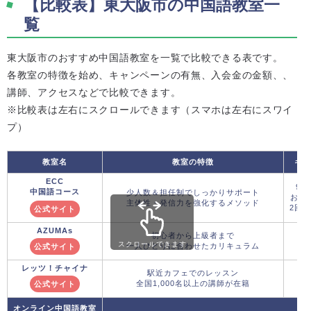
【比較表】東大阪市の中国語教室一
覧
東大阪市のおすすめ中国語教室を一覧で比較できる表です。
各教室の特徴を始め、キャンペーンの有無、入会金の金額、、
講師、アクセスなどで比較できます。
※比較表は左右にスクロールできます（スマホは左右にスワイ
プ）
教室名
教室の特徴
キャ
ECC
9月
中国語コース
少人数＆担任制でしっかりサポート
おた
主体性・発信力を強化するメソッド
2回：
公式サイト
AZUMAs
初心者から上級者まで
スクロールできます
一人ひとりに合わせたカリキュラム
公式サイト
レッツ！チャイナ
駅近カフェでのレッスン
全国1,000名以上の講師が在籍
公式サイト
オンライン中国語教室