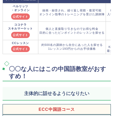
ベルリッツ
・オンライン
録画・録音され、繰り返し視聴・復習可能
8月
オンライン指導のトレーニングを受けた講師陣
入学金
公式サイト
ココナラ
スキルマーケット
個人と直接取り引きなのでお得な料金
目的に合ったピンポイントのレッスンを探せる
公式サイト
CCレッスン
8
約500名の講師から自分にあった人を探せる
Kim
1レッスン193円からのお手頃価格
公式サイト
最大3,
〇〇な人にはこの中国語教室がおす
すめ！
主体的に話せるようになりたい
ECC中国語コース