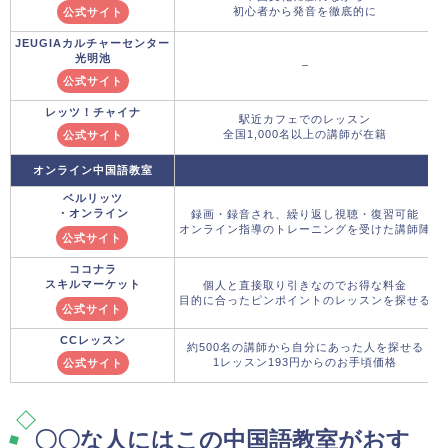
初心者から発音を徹底的に
公式サイト
JEUGIAカルチャーセンター
光明池
–
公式サイト
レッツ！チャイナ
駅近カフェでのレッスン
全国1,000名以上の講師が在籍
公式サイト
オンライン中国語教室
ベルリッツ
・オンライン
録画・録音され、繰り返し視聴・復習可能
オンライン指導のトレーニングを受けた講師陣
公式サイト
ココナラ
スキルマーケット
個人と直接取り引きなのでお得な料金
目的に合ったピンポイントのレッスンを探せる
公式サイト
CCレッスン
約500名の講師から自分にあった人を探せる
1レッスン193円からのお手頃価格
公式サイト
〇〇な人にはこの中国語教室がおす