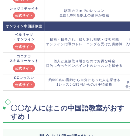
レッツ！チャイナ
駅近カフェでのレッスン
全国1,000名以上の講師が在籍
公式サイト
オンライン中国語教室
ベルリッツ
・オンライン
録画・録音され、繰り返し視聴・復習可能
8月
オンライン指導のトレーニングを受けた講師陣
入学金
公式サイト
ココナラ
スキルマーケット
個人と直接取り引きなのでお得な料金
目的に合ったピンポイントのレッスンを探せる
公式サイト
CCレッスン
8
約500名の講師から自分にあった人を探せる
Kim
1レッスン193円からのお手頃価格
公式サイト
最大3,
〇〇な人にはこの中国語教室がおす
すめ！