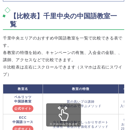
【比較表】千里中央の中国語教室一
覧
千里中央エリアのおすすめ中国語教室を一覧で比較できる表で
す。
各教室の特徴を始め、キャンペーンの有無、入会金の金額、、
講師、アクセスなどで比較できます。
※比較表は左右にスクロールできます（スマホは左右にスワイ
プ）
教室名
教室の特徴
キャ
ベルリッツ
中国語教室
質の高いプロ講師
8月
中国語のみで学ぶメソッド
入学金
公式サイト
ECC
9月
中国語コース
少人数＆担任制でしっかりサポート
おた
スクロールできます
主体性・発信力を強化するメソッド
2回：
公式サイト